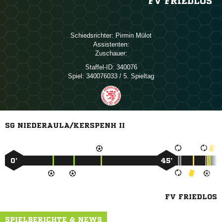
FV FRIEDLOS
Schiedsrichter:
 
Assistenten:
Zuschauer:
Staffel-ID:
340076
Spiel:
340076033 / 5. Spieltag
SG NIEDERAULA/KERSPENH II
0’
45’
FV FRIEDLOS
SPIELBERICHTE & NEWS