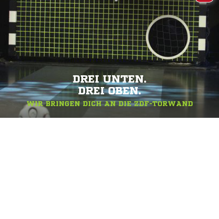
DREI UNTEN.
DREI OBEN.
WIR BRINGEN DICH AN DIE ZDF-TORWAND