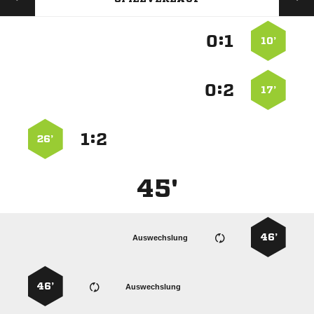
:


10’
:


17’
:


26’
45'
46’
Auswechslung
46’
Auswechslung