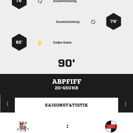
76’
Auswechslung
79’
Auswechslung
82’
Gelbe Karte
90'
ABPFIFF
20:45UHR
ANZEIGE
SAISONSTATISTIK
: