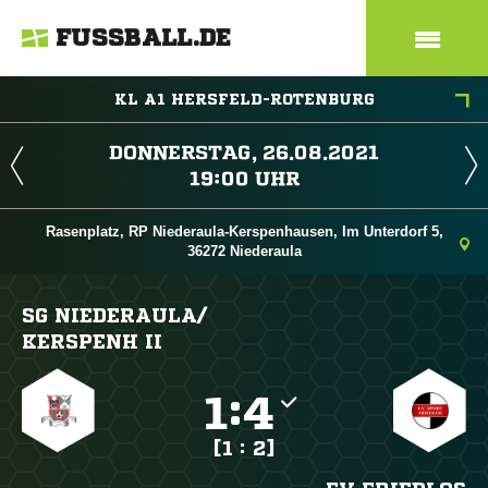
FUSSBALL.DE
KL A1 HERSFELD-ROTENBURG
 
 
Rasenplatz, RP Niederaula-Kerspenhausen, Im Unterdorf 5,
36272 Niederaula
SG NIEDERAULA/​
KERSPENH II

:

[1 : 2]