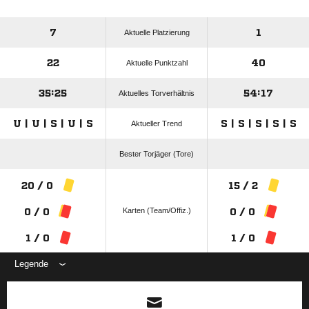
7
1
Aktuelle Platzierung
22
40
Aktuelle Punktzahl
35:25
54:17
Aktuelles Torverhältnis
U | U | S | U | S
S | S | S | S | S
Aktueller Trend
Bester Torjäger (Tore)
20 / 0
15 / 2
Karten (Team/Offiz.)
0 / 0
0 / 0
1 / 0
1 / 0
Legende
ANZEIGE