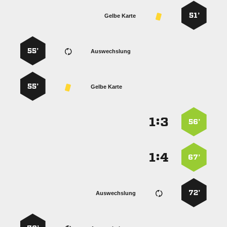
51’
Gelbe Karte
55’
Auswechslung
55’
Gelbe Karte
:


56’
:


67’
72’
Auswechslung