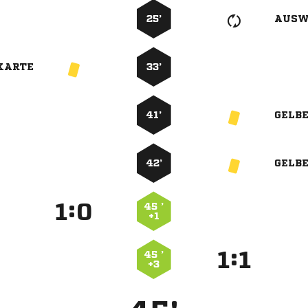
25’
AUSW
KARTE
33’
41’
GELB
42’
GELB
:


45 ’
+1
:


45 ’
+3