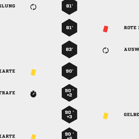
SLUNG
81’
81’
ROTE
83’
AUSW
KARTE
90’
90 ’
TRAFE
+2
90 ’
GELB
+3
90 ’
KARTE
+6