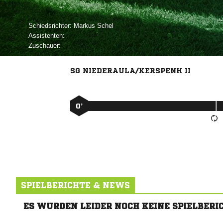
Schiedsrichter:
 
Assistenten:
Zuschauer:
SG NIEDERAULA/KERSPENH II
0’
SPIELBERICHTE & NEWS
ES WURDEN LEIDER NOCH KEINE SPIELBERI