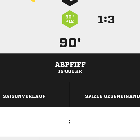
:


90 ’
+12
90'
ABPFIFF
15:00UHR
ANZEIGE
SAISONVERLAUF
SPIELE GEGENEINAN
: