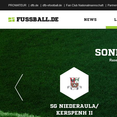
PROMATEUR
|
dfb.de
|
dfb-efootball.de
|
Fan Club Nationalmannschaft
|
Partner
FUSSBALL.DE
NEWS
L

Rase
SG NIEDERAULA/​
KERSPENH II