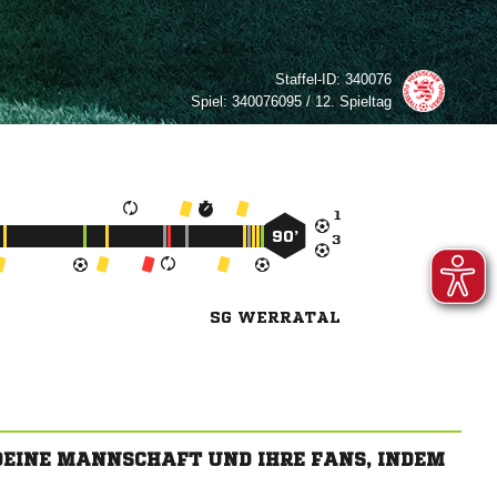
Staffel-ID:
340076
Spiel:
340076095 / 12. Spieltag

90’

SG WERRATAL
 DEINE MANNSCHAFT UND IHRE FANS, INDEM