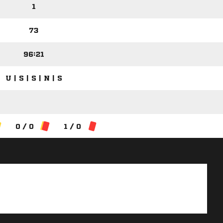
1
73
96:21
U | S | S | N | S
0 / 0
1 / 0