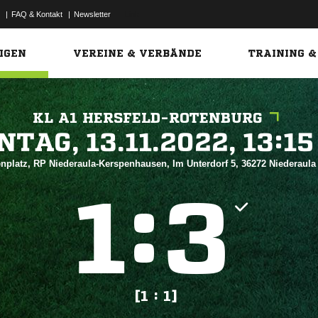
|
FAQ & Kontakt
|
Newsletter
Link
IGEN
VEREINE & VERBÄNDE
TRAINING &
KL A1 HERSFELD-ROTENBURG
 


nplatz, RP Niederaula-Kerspenhausen, Im Unterdorf 5, 36272 Niederaul
:


[1 : 1]