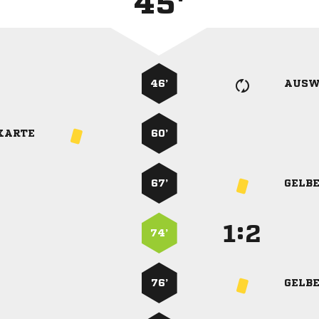
45'
46’
AUSW
KARTE
60’
67’
GELB
:


74’
76’
GELB