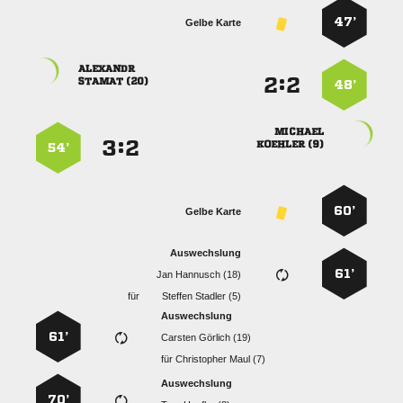
47’
Gelbe Karte

:


 
48’

:


 
54’
60’
Gelbe Karte
Auswechslung
61’
  
für
  
Auswechslung
61’
  
für
  
Auswechslung
70’