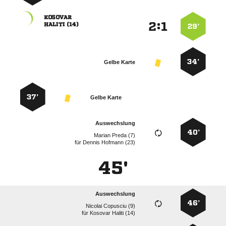

:


 
29’
34’
Gelbe Karte
37’
Gelbe Karte
Auswechslung
40’
  
für
  
45'
Auswechslung
46’
  
für
  