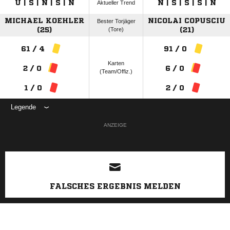
U | S | N | S | N
N | S | S | S | N
Aktueller Trend
MICHAEL KOEHLER
NICOLAI COPUSCIU
Bester Torjäger
(25)
(Tore)
(21)
61 / 4
91 / 0
Karten
2 / 0
6 / 0
(Team/Offiz.)
1 / 0
2 / 0
Legende
ANZEIGE
FALSCHES ERGEBNIS MELDEN