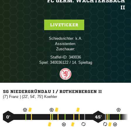
FC GERM. WÄCHTERSBACH
II
LIVETICKER
Schiedsrichter:

Assistenten:
Zuschauer:
Staffel-ID:
340036
Spiel:
340036122 / 14. Spieltag
SG NIEDERGRÜNDAU I / ROTHENBERGEN II
(7')

| (22', 54', 75')

0’
45’