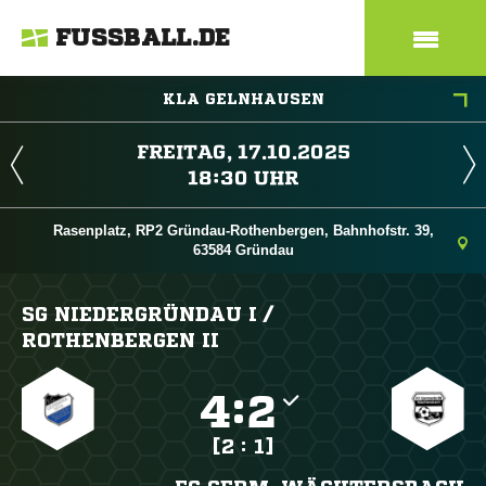
FUSSBALL.DE
KLA GELNHAUSEN
 
 
Rasenplatz, RP2 Gründau-Rothenbergen, Bahnhofstr. 39,
63584 Gründau
SG NIEDERGRÜNDAU I /​
ROTHENBERGEN II

:

[2 : 1]