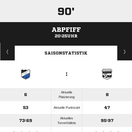
90'
ABPFIFF
20:25UHR
ANZEIGE
SAISONSTATISTIK
:
Aktuelle
6
8
Platzierung
53
47
Aktuelle Punktzahl
Aktuelles
73:69
95:97
Torverhältnis