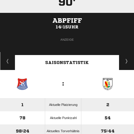
90'
ABPFIFF
14:15UHR
ANZEIGE
SAISONSTATISTIK
:
1
2
Aktuelle Platzierung
78
54
Aktuelle Punktzahl
98:24
75:44
Aktuelles Torverhältnis