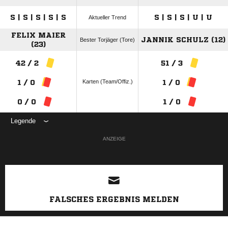
S | S | S | S | S
S | S | S | U | U
Aktueller Trend
FELIX MAIER
JANNIK SCHULZ (12)
Bester Torjäger (Tore)
(23)
42 / 2
51 / 3
Karten (Team/Offiz.)
1 / 0
1 / 0
0 / 0
1 / 0
Legende
ANZEIGE
FALSCHES ERGEBNIS MELDEN