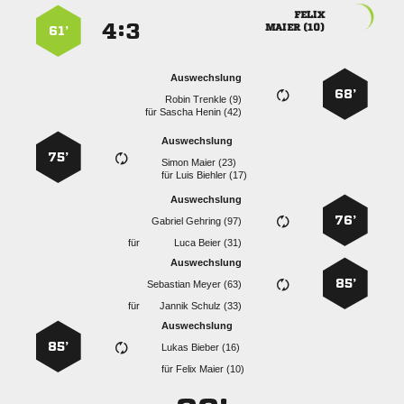

:


 
61’
Auswechslung
68’
  
für
  
Auswechslung
75’
  
für
  
Auswechslung
76’
  
für
  
Auswechslung
85’
  
für
  
Auswechslung
85’
  
für
  