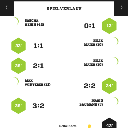
SPIELVERLAUF

:


 
13’

:


 
22’

:


 
26’

:


 
34’

:


 
36’
43’
Gelbe Karte