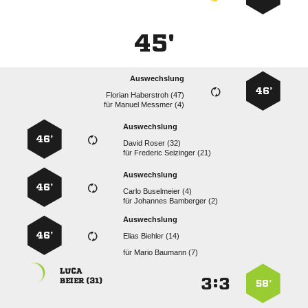
45'
Auswechslung
46’
  
für
  
Auswechslung
46’
  
für
  
Auswechslung
46’
  
für
  
Auswechslung
46’
  
für
  

:


 
58’