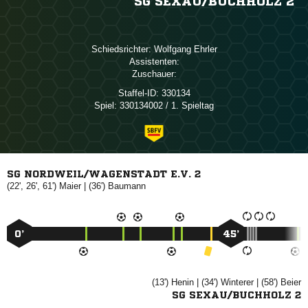
SG SEXAU/​BUCHHOLZ 2
Schiedsrichter:
 
Assistenten:
Zuschauer:
Staffel-ID:
330134
Spiel:
330134002 / 1. Spieltag
SG NORDWEIL/WAGENSTADT E.V. 2
(22', 26', 61')

| (36')

0’
45’
(13')

| (34')

| (58')

SG SEXAU/BUCHHOLZ 2