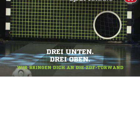
DREI UNTEN.
DREI OBEN.
WIR BRINGEN DICH AN DIE ZDF-TORWAND