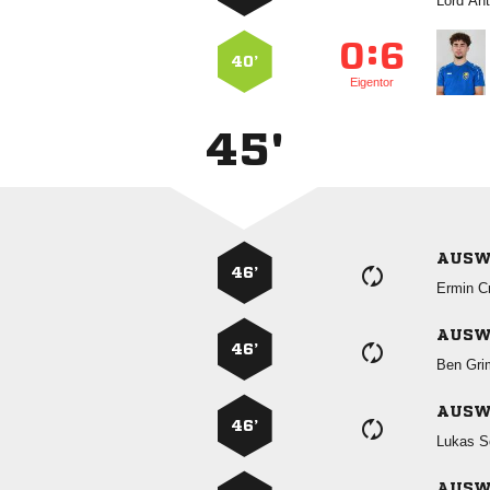
 
:


40’
Eigentor
45'
AUSW
46’
 
AUSW
46’
 
AUSW
46’
 
AUSW