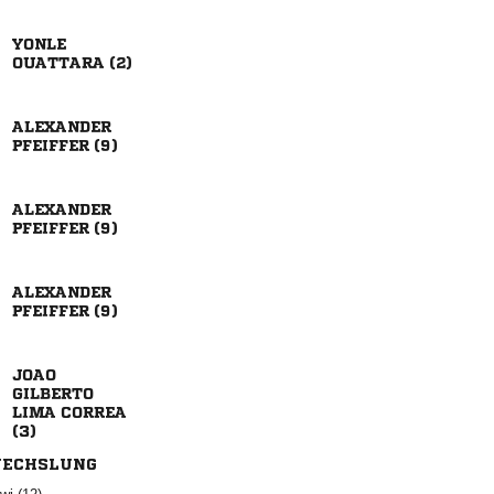

 

 

 

 


 

ECHSLUNG