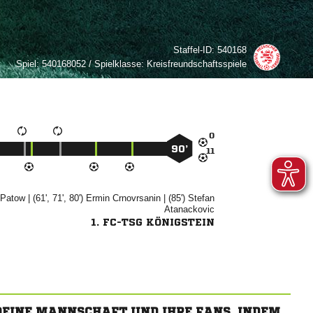
Staffel-ID:
540168
Spiel:
540168052 / Spielklasse: Kreisfreundschaftsspiele

90’


| (61', 71', 80')


| (85')


1. FC-TSG KÖNIGSTEIN
 DEINE MANNSCHAFT UND IHRE FANS, INDEM