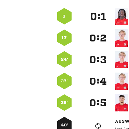
:


9’
:


12’
:


24’
:


37’
:


38’
AUSW
40’