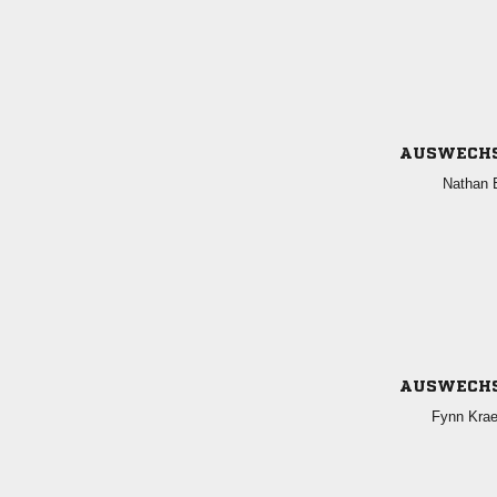
AUSWECH
 
AUSWECH
 