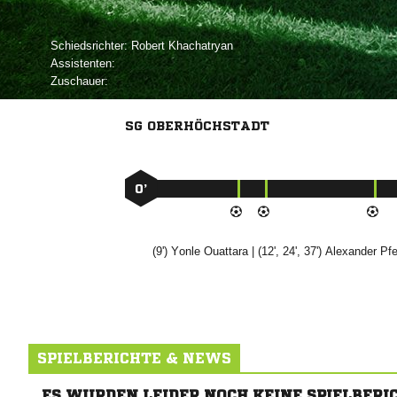
Schiedsrichter:
 
Assistenten:
Zuschauer:
SG OBERHÖCHSTADT
0’
(9')


| (12', 24', 37')


SPIELBERICHTE & NEWS
ES WURDEN LEIDER NOCH KEINE SPIELBERI