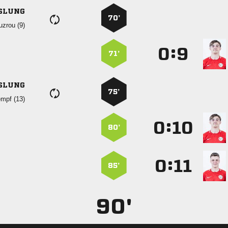
SLUNG
70’
 
:


71’
SLUNG
75’
 
:


80’
:


85’
90'