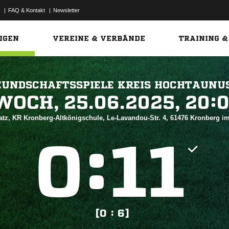
|
FAQ & Kontakt
|
Newsletter
Link
IGEN
VEREINE & VERBÄNDE
TRAINING &
EUNDSCHAFTSSPIELE KREIS HOCHTAUNU
 


atz, KR Kronberg-Altkönigschule, Le-Lavandou-Str. 4, 61476 Kronberg 
:


[0 : 6]