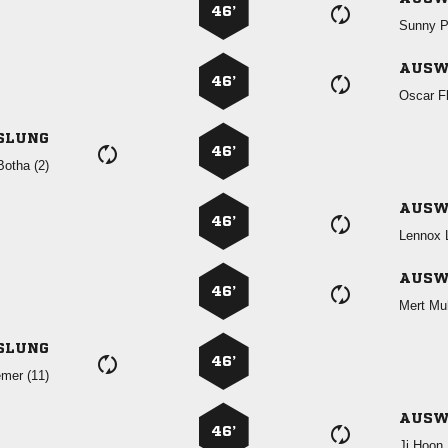
46’
 
AUSW
46’
 
SLUNG
46’
 
AUSW
46’
 
AUSW
46’
 
SLUNG
46’
 
AUSW
46’
  