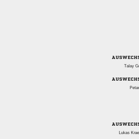
AUSWECH
 
AUSWECH

AUSWECH
 