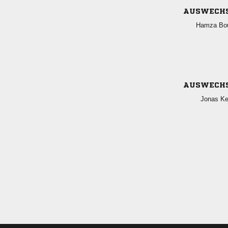
AUSWECH
 
AUSWECH
 