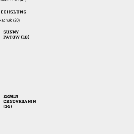
ECHSLUNG
 

 


