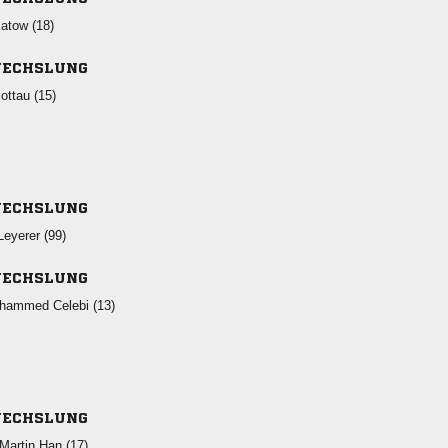
 
ECHSLUNG
 
ECHSLUNG
 
ECHSLUNG
  
ECHSLUNG
  