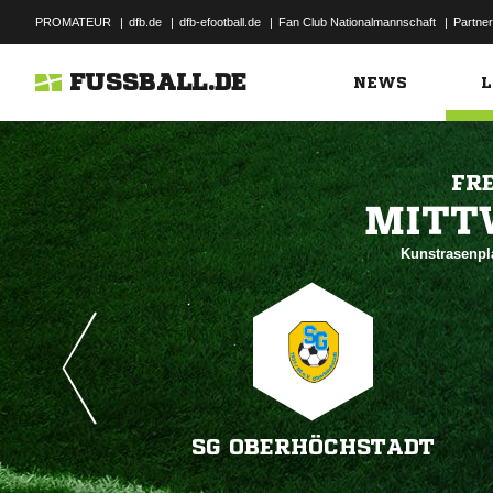
PROMATEUR
|
dfb.de
|
dfb-efootball.de
|
Fan Club Nationalmannschaft
|
Partner
FUSSBALL.DE
NEWS
L
FR

Kunstrasenpl
SG OBERHÖCHSTADT