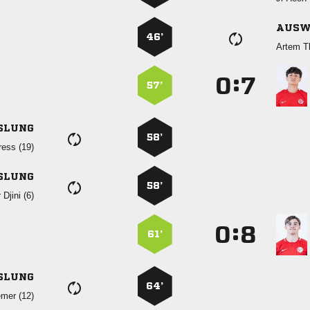
AUSW
46’
 
:


57’
SLUNG
58’
 
SLUNG
58’
  
:


61’
SLUNG
64’
 