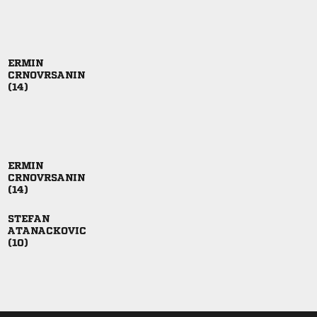








