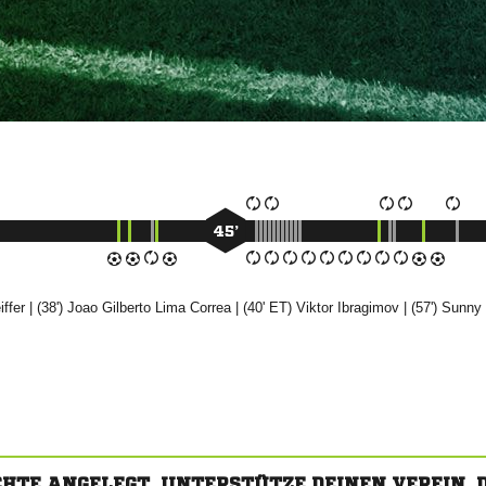
45’

| (38')
 
 
| (40' ET)


| (57')

CHTE ANGELEGT. UNTERSTÜTZE DEINEN VEREIN,