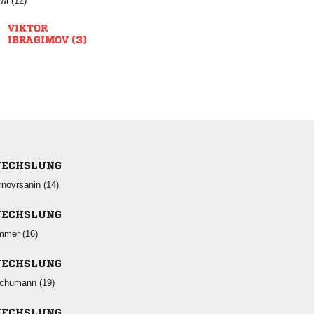
 

 
ECHSLUNG
 
ECHSLUNG
 
ECHSLUNG
 
ECHSLUNG