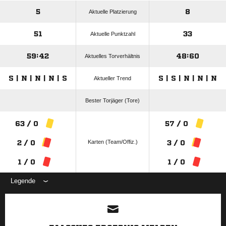
5
8
Aktuelle Platzierung
51
33
Aktuelle Punktzahl
59:42
48:60
Aktuelles Torverhältnis
S | N | N | N | S
S | S | N | N | N
Aktueller Trend
Bester Torjäger (Tore)
63 / 0
57 / 0
Karten (Team/Offiz.)
2 / 0
3 / 0
1 / 0
1 / 0
Legende
ANZEIGE