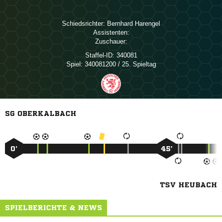
Schiedsrichter:
 
Assistenten:
Zuschauer:
Staffel-ID:
340081
Spiel:
340081200 / 25. Spieltag
SG OBERKALBACH
0’
45’
TSV HEUBACH
SPIELBERICHTE & NEWS