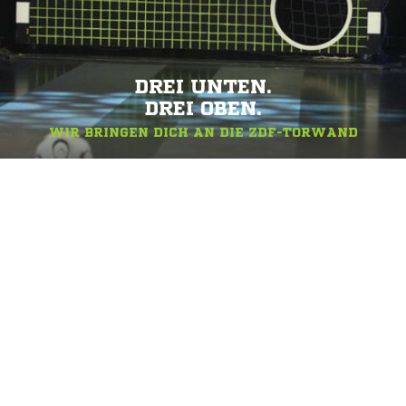
DREI UNTEN.
DREI OBEN.
WIR BRINGEN DICH AN DIE ZDF-TORWAND