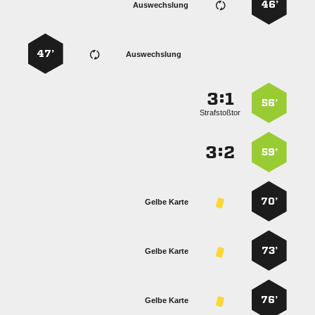
46’
Auswechslung
47’
Auswechslung
:


56’
Strafstoßtor
:


59’
70’
Gelbe Karte
73’
Gelbe Karte
76’
Gelbe Karte