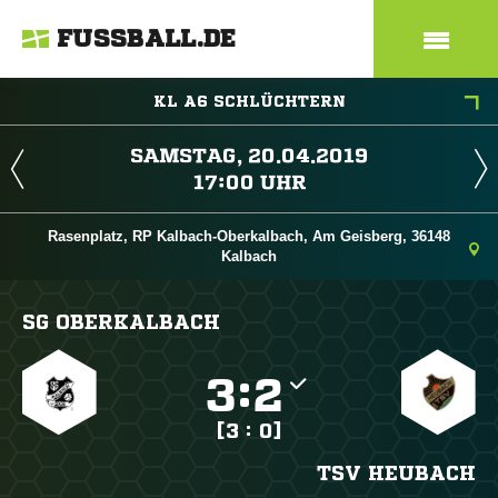
FUSSBALL.DE
KL A6 SCHLÜCHTERN
 
 
Rasenplatz, RP Kalbach-Oberkalbach, Am Geisberg, 36148
Kalbach
SG OBERKALBACH

:

[3 : 0]
TSV HEUBACH