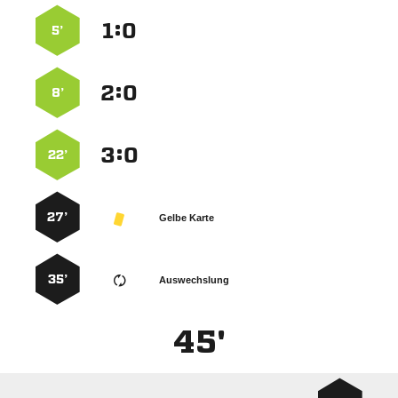
:


5’
:


8’
:


22’
27’
Gelbe Karte
35’
Auswechslung
45'