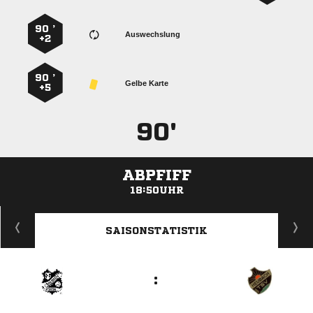
90 ’
Auswechslung
+2
90 ’
Gelbe Karte
+5
90'
ABPFIFF
18:50UHR
ANZEIGE
SAISONSTATISTIK
: