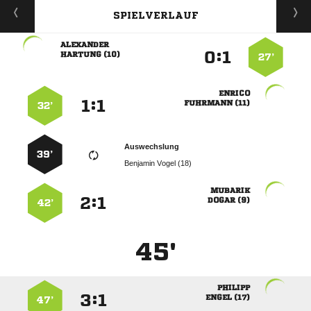
SPIELVERLAUF

:


 
27’

:


 
32’
Auswechslung
39’
  

:


 
42’
45'

:


 
47’