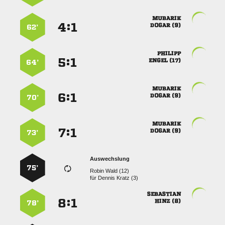

:


 
62’

:


 
64’

:


 
70’

:


 
73’
Auswechslung
75’
  
für
  

:


 
78’