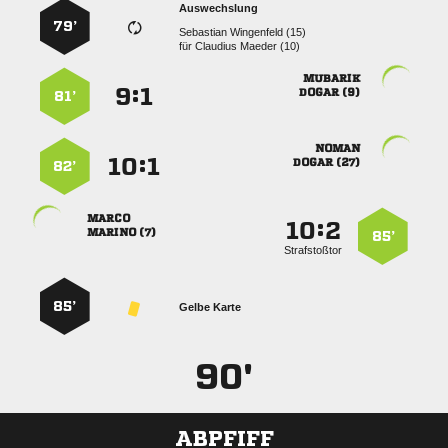
Auswechslung
79’
  
für
  

:


 
81’

:


 
82’

:


 
85’
Strafstoßtor
85’
Gelbe Karte
90'
ABPFIFF