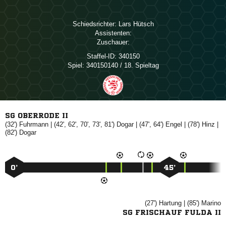
Schiedsrichter:
 
Assistenten:
Zuschauer:
Staffel-ID:
340150
Spiel:
340150140 / 18. Spieltag
SG OBERRODE II
(32')

| (42', 62', 70', 73', 81')

| (47', 64')

| (78')

|
(82')

0’
45’
(27')

| (85')

SG FRISCHAUF FULDA II