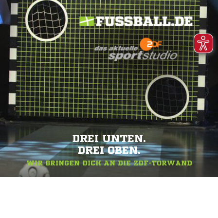
DREI UNTEN.
DREI OBEN.
WIR BRINGEN DICH AN DIE ZDF-TORWAND