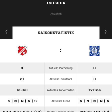
14:15UHR
ANZEIGE
SAISONSTATISTIK
:
4
8
Aktuelle Platzierung
21
3
Aktuelle Punktzahl
65:63
17:124
Aktuelles Torverhältnis
S | N | N | N | S
N | N | N | N | N
Aktueller Trend