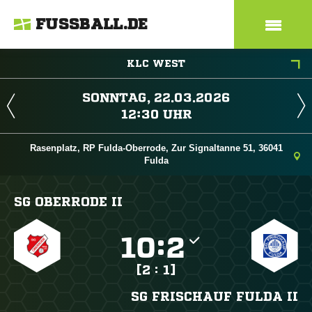
FUSSBALL.DE
KLC WEST
 
 
Rasenplatz, RP Fulda-Oberrode, Zur Signaltanne 51, 36041
Fulda
SG OBERRODE II

:

[2 : 1]
SG FRISCHAUF FULDA II