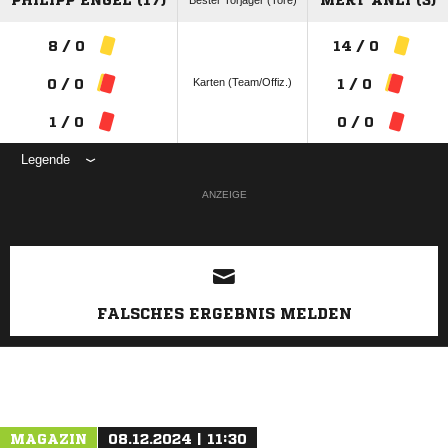
PHILIPP ENGEL (17)
MERT ANLI (3)
Bester Torjäger (Tore)
8 / 0
14 / 0
Karten (Team/Offiz.)
0 / 0
1 / 0
1 / 0
0 / 0
Legende
ANZEIGE
FALSCHES ERGEBNIS MELDEN
MAGAZIN
08.12.2024 | 11:30