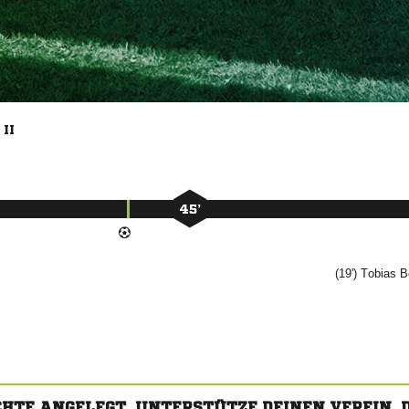
II
45’
(19')


CHTE ANGELEGT. UNTERSTÜTZE DEINEN VEREIN,