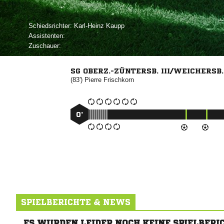
Schiedsrichter:
 
Assistenten:
Zuschauer:
SG OBERZ.-ZÜNTERSB. III/WEICHERSB. 
(83')


0’
SPIELBERICHTE & NEWS
ES WURDEN LEIDER NOCH KEINE SPIELBERI