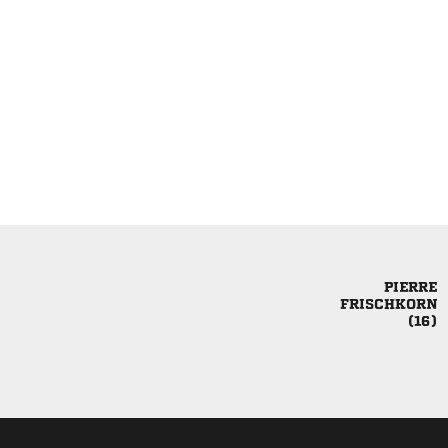


