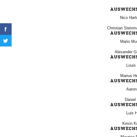
AUSWECH
 
 
AUSWECH
 
 
AUSWECH

 
AUSWECH


AUSWECH
 
 
AUSWECH
 