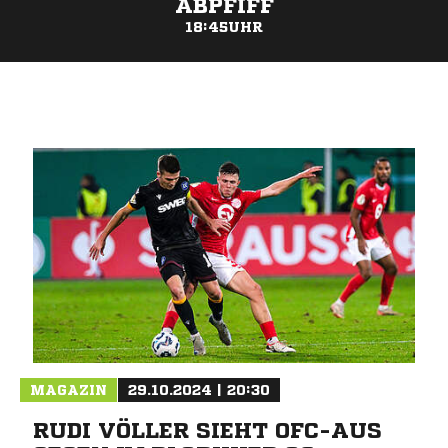
ABPFIFF
18:45UHR
ANZEIGE
MAGAZIN
29.10.2024 | 20:30
RUDI VÖLLER SIEHT OFC-AUS