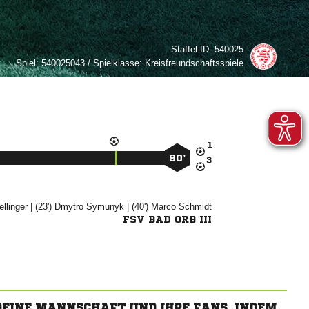
Staffel-ID:
540025
Spiel:
540025043 / Spielklasse: Kreisfreundschaftsspiele

90’


| (23')


| (40')


FSV BAD ORB III
 DEINE MANNSCHAFT UND IHRE FANS, INDEM