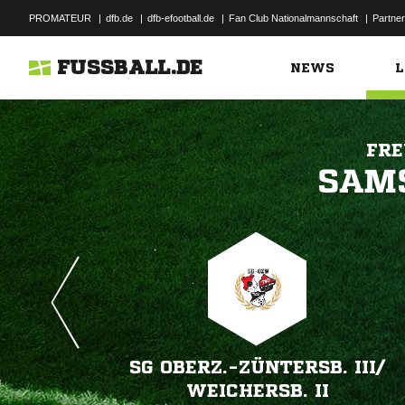
PROMATEUR
|
dfb.de
|
dfb-efootball.de
|
Fan Club Nationalmannschaft
|
Partner
FUSSBALL.DE
NEWS
L
FRE

SG OBERZ.-ZÜNTERSB. III/​
WEICHERSB. II