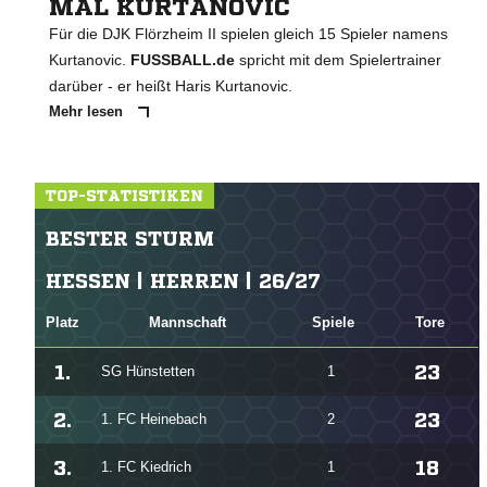
MAL KURTANOVIC
Für die DJK Flörzheim II spielen gleich 15 Spieler namens
Kurtanovic.
FUSSBALL.de
spricht mit dem Spielertrainer
darüber - er heißt Haris Kurtanovic.
Mehr lesen
TOP-STATISTIKEN
BESTER STURM
HESSEN | HERREN | 26/27
Platz
Mannschaft
Spiele
Tore
1.
23
SG Hünstetten
1
2.
23
1. FC Heinebach
2
3.
18
1. FC Kiedrich
1