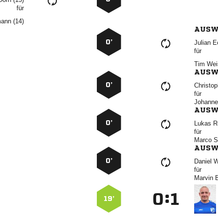
für
 
AUSW
0’
 
für
 
AUSW
0’

für

AUSW
0’
 
für
 
AUSW
0’
 
für
 
:


19’