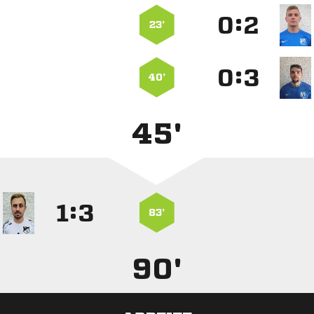
:


23’
:


40’
45'
:


83’
90'