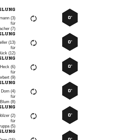
SLUNG
0’
 
für
 
SLUNG
0’
 
für
 
SLUNG
0’
  
für
 
SLUNG
0’
  
für
  
SLUNG
0’
 
für
 
SLUNG
0’
 