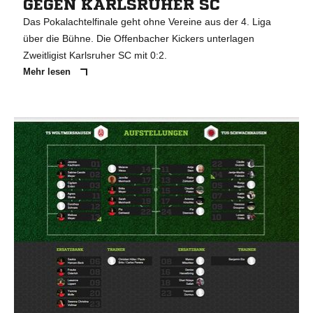
GEGEN KARLSRUHER SC
Das Pokalachtelfinale geht ohne Vereine aus der 4. Liga
über die Bühne. Die Offenbacher Kickers unterlagen
Zweitligist Karlsruher SC mit 0:2.
Mehr lesen