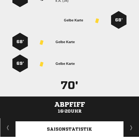
k.A. (34)
68’
Gelbe Karte
68’
Gelbe Karte
69’
Gelbe Karte
70'
ABPFIFF
16:20UHR
ANZEIGE
SAISONSTATISTIK