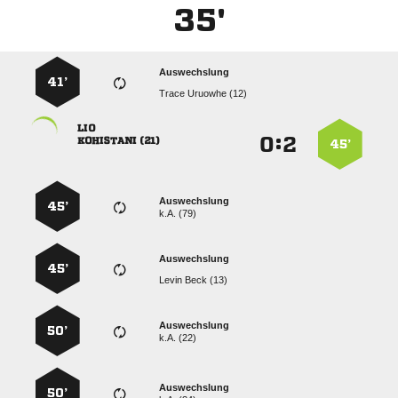
35'
Auswechslung
41’
  

:


 
45’
Auswechslung
45’
k.A. (79)
Auswechslung
45’
  
Auswechslung
50’
k.A. (22)
Auswechslung
50’