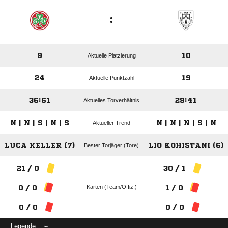
:
9
10
Aktuelle Platzierung
24
19
Aktuelle Punktzahl
36:61
29:41
Aktuelles Torverhältnis
N | N | S | N | S
N | N | N | S | N
Aktueller Trend
LUCA KELLER (7)
LIO KOHISTANI (6)
Bester Torjäger (Tore)
21 / 0
30 / 1
Karten (Team/Offiz.)
0 / 0
1 / 0
0 / 0
0 / 0
Legende