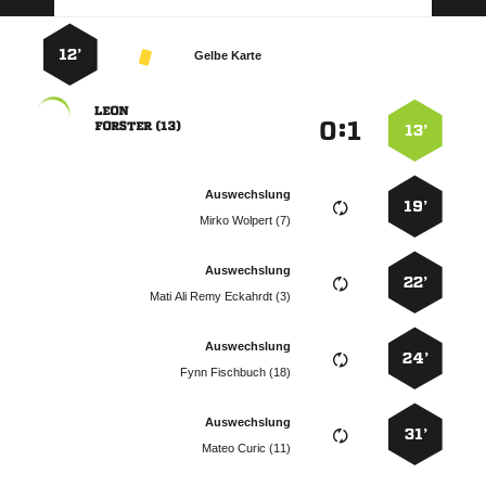
12’
Gelbe Karte

:


 
13’
Auswechslung
19’
  
Auswechslung
22’
    
Auswechslung
24’
  
Auswechslung
31’
  