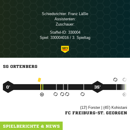
Schiedsrichter:
 
Assistenten:
Zuschauer:
Staffel-ID:
330004
Spiel:
330004016 / 3. Spieltag
SG ORTENBERG
0’
35’
(13')

| (45')

FC FREIBURG-ST. GEORGEN
SPIELBERICHTE & NEWS