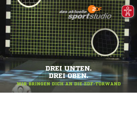
DREI UNTEN.
DREI OBEN.
WIR BRINGEN DICH AN DIE ZDF-TORWAND