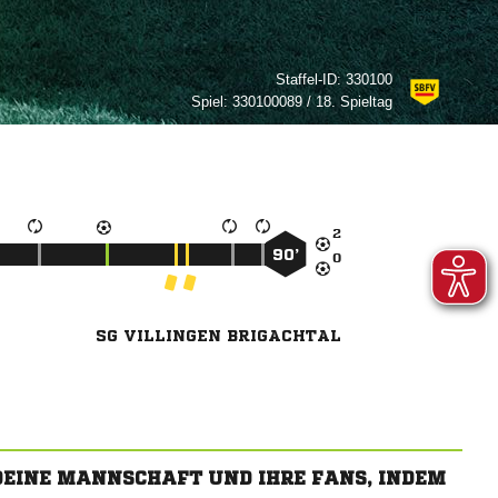
Staffel-ID:
330100
Spiel:
330100089 / 18. Spieltag

90’

SG VILLINGEN BRIGACHTAL
 DEINE MANNSCHAFT UND IHRE FANS, INDEM