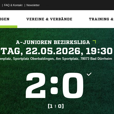
|
FAQ & Kontakt
|
Newsletter
Link
IGEN
VEREINE & VERBÄNDE
TRAINING &
A-JUNIOREN BEZIRKSLIGA
 


enplatz, Sportplatz Oberbaldingen, Am Sportplatz, 78073 Bad Dürrheim
:


[1 : 0]