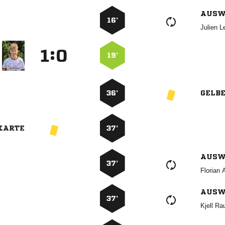
AUSW
16’
 
:


19’
36’
GELB
KARTE
37’
AUSW
37’
 
AUSW
37’
 