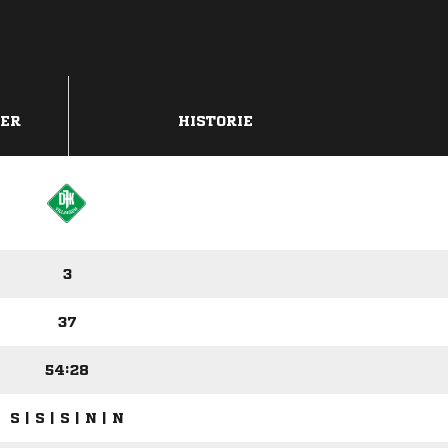
DER
HISTORIE
3
37
54:28
S | S | S | N | N