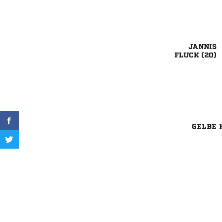

 
GELBE 