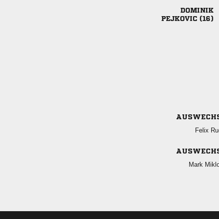

 
AUSWECH
 
AUSWECH
 