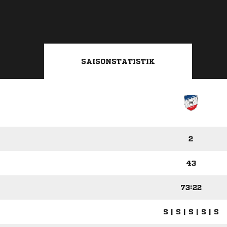
SAISONSTATISTIK
2
43
73:22
S | S | S | S | S