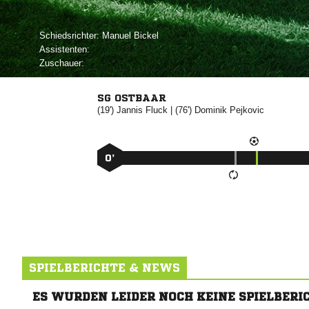
Schiedsrichter:
 
Assistenten:
Zuschauer:
SG OSTBAAR
(19')


| (76')


0’
SPIELBERICHTE & NEWS
ES WURDEN LEIDER NOCH KEINE SPIELBERI