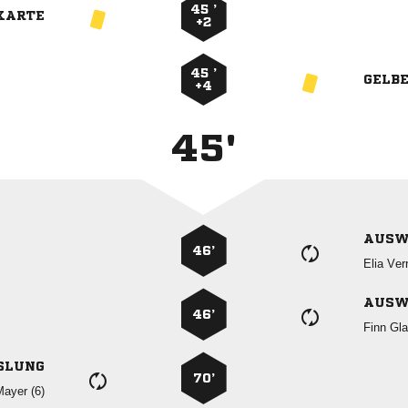
45 ’
KARTE
+2
45 ’
GELB
+4
45'
AUSW
46’
 
AUSW
46’
 
SLUNG
70’
 