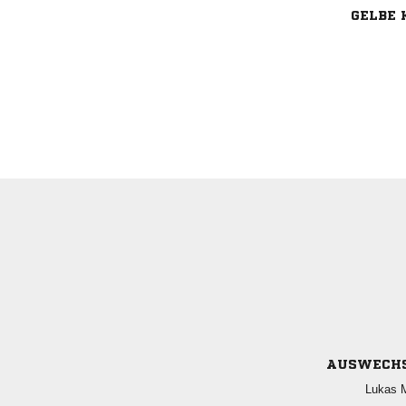
GELBE 
AUSWECH
 