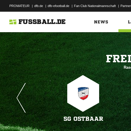
PROMATEUR
|
dfb.de
|
dfb-efootball.de
|
Fan Club Nationalmannschaft
|
Partner
FUSSBALL.DE
NEWS
L

Ras
SG OSTBAAR