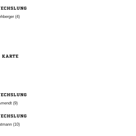
ECHSLUNG
 
E KARTE
ECHSLUNG
 
ECHSLUNG
 