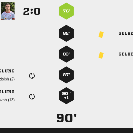
:


76’
82’
GELB
83’
GELB
SLUNG
87’
 
SLUNG
90 ’
+1
 
90'