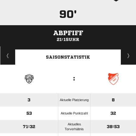
90'
ABPFIFF
21:15UHR
ANZEIGE
SAISONSTATISTIK
:
3
8
Aktuelle Platzierung
53
32
Aktuelle Punktzahl
Aktuelles
71:32
38:53
Torverhältnis