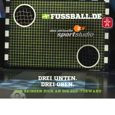
DREI UNTEN.
DREI OBEN.
WIR BRINGEN DICH AN DIE ZDF-TORWAND