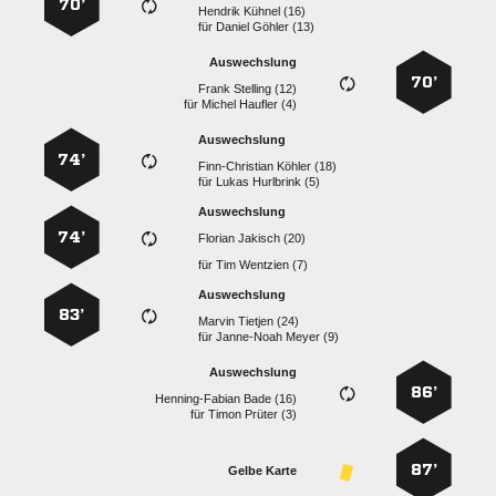
70’
  
für
  
Auswechslung
70’
  
für
  
Auswechslung
74’
  
für
  
Auswechslung
74’
  
für
  
Auswechslung
83’
  
für
  
Auswechslung
86’
  
für
  
87’
Gelbe Karte