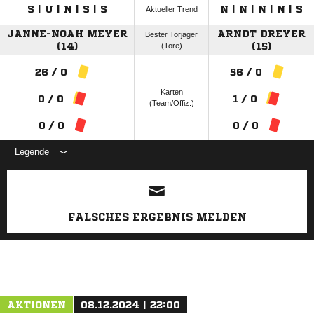
S | U | N | S | S
N | N | N | N | S
Aktueller Trend
JANNE-NOAH MEYER
ARNDT DREYER
Bester Torjäger
(14)
(Tore)
(15)
26 / 0
56 / 0
Karten
0 / 0
1 / 0
(Team/Offiz.)
0 / 0
0 / 0
Legende
ANZEIGE
FALSCHES ERGEBNIS MELDEN
AKTIONEN
08.12.2024 | 22:00