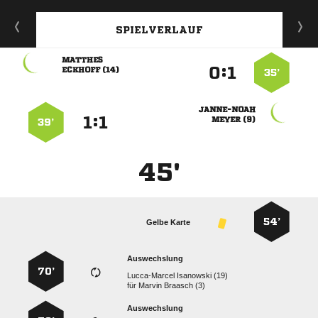
SPIELVERLAUF

:


 
35’

:


 
39’
45'
54’
Gelbe Karte
Auswechslung
70’
  
für
  
Auswechslung