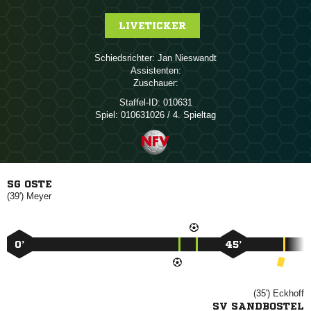
LIVETICKER
Schiedsrichter:
 
Assistenten:
Zuschauer:
Staffel-ID:
010631
Spiel:
010631026 / 4. Spieltag
SG OSTE
(39')

0’
45’
(35')

SV SANDBOSTEL