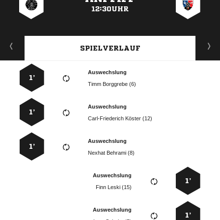
12:30UHR
SPIELVERLAUF
Auswechslung
1’
  
Auswechslung
1’
  
Auswechslung
1’
  
Auswechslung
1’
  
Auswechslung
1’