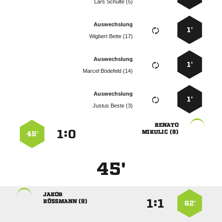
  
Auswechslung
1’
  
Auswechslung
1’
  
Auswechslung
1’
  

:


 
45’
45'

:


 
62’