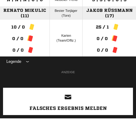
RENATO MIKULIC
JAKOB RÜSSMANN (
Bester Torjäger
(11)
(Tore)
17)
10 / 0
25 / 1
Karten
0 / 0
0 / 0
(Team/Offiz.)
0 / 0
0 / 0
Legende
ANZEIGE
FALSCHES ERGEBNIS MELDEN