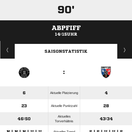
90'
ABPFIFF
14:15UHR
ANZEIGE
SAISONSTATISTIK
:
6
4
Aktuelle Platzierung
23
28
Aktuelle Punktzahl
Aktuelles
46:50
43:34
Torverhältnis
N | N | N | U | U
S | S | U | U | S
Aktueller Trend