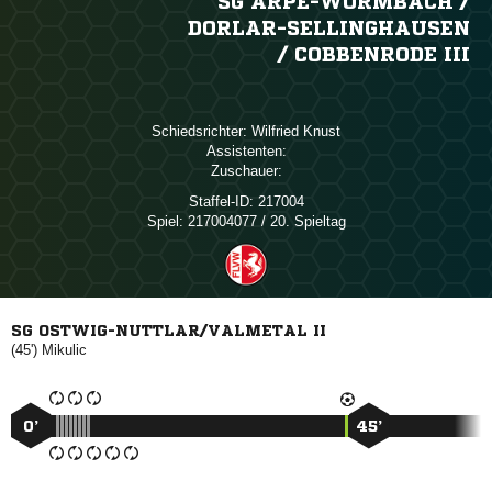
SG ARPE-WORMBACH /​
DORLAR-SELLINGHAUSEN
/​ COBBENRODE III
Schiedsrichter:
 
Assistenten:
Zuschauer:
Staffel-ID:
217004
Spiel:
217004077 / 20. Spieltag
SG OSTWIG-NUTTLAR/VALMETAL II
(45')

0’
45’