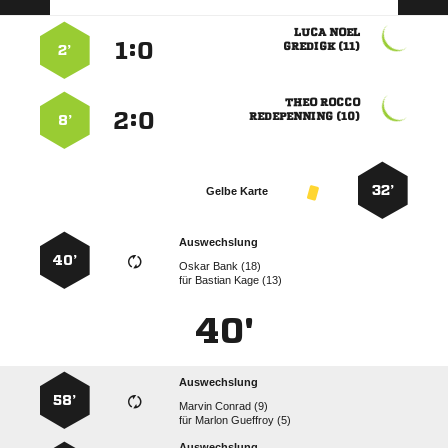
 
:


 
2’
 
:


 
8’
32’
Gelbe Karte
Auswechslung
40’
  
für
  
40'
Auswechslung
58’
  
für
  
Auswechslung