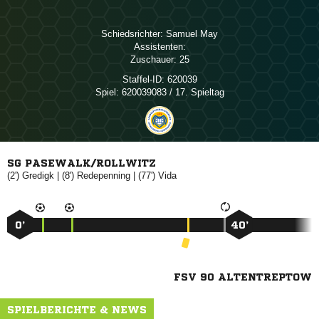
Schiedsrichter:
 
Assistenten:
Zuschauer:
25
Staffel-ID:
620039
Spiel:
620039083 / 17. Spieltag
SG PASEWALK/ROLLWITZ
(2')

| (8')

| (77')

0’
40’
FSV 90 ALTENTREPTOW
SPIELBERICHTE & NEWS