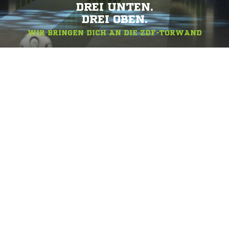
DREI UNTEN.
DREI OBEN.
WIR BRINGEN DICH AN DIE ZDF-TORWAND