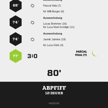
68’
  
für
  
Auswechslung
74’
  
für
   
Auswechslung
74’
  
für
  

:


 
77’
80'
ABPFIFF
12:35UHR
ANZEIGE