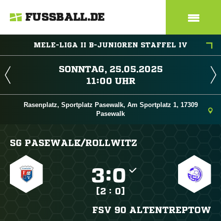
FUSSBALL.DE
MELE-LIGA II B-JUNIOREN STAFFEL IV
 
 
Rasenplatz, Sportplatz Pasewalk, Am Sportplatz 1, 17309
Pasewalk
SG PASEWALK/​ROLLWITZ

:

[2 : 0]
FSV 90 ALTENTREPTOW