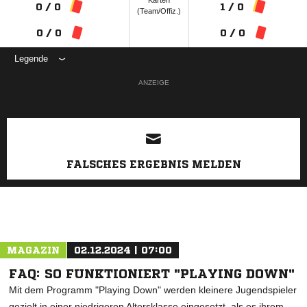
Karten
0 / 0
1 / 0
(Team/Offiz.)
0 / 0
0 / 0
Legende
ANZEIGE
FALSCHES ERGEBNIS MELDEN
MAGAZIN
02.12.2024 | 07:00
FAQ: SO FUNKTIONIERT "PLAYING DOWN"
Mit dem Programm "Playing Down" werden kleinere Jugendspieler
gezielt in einer niedrigeren Altersklasse eingesetzt, als es ihrem