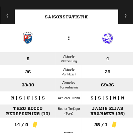
SAISONSTATISTIK
:
Aktuelle
5
4
Platzierung
Aktuelle
26
29
Punktzahl
Aktuelles
33:30
69:26
Torverhältnis
N | S | U | S | S
S | S | S | N | N
Aktueller Trend
THEO ROCCO
JAMIE ELIAS
Bester Torjäger
REDEPENNING (10)
(Tore)
BRÄHMER (26)
14 / 0
28 / 1