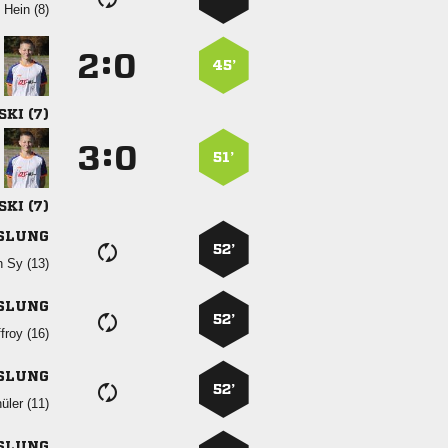
 
:


45’
 
:


51’
 
SLUNG
52’
  
SLUNG
52’
 
SLUNG
52’
 
SLUNG