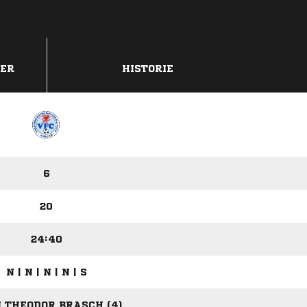
DER
HISTORIE
6
20
24:40
N | N | N | N | S
 THEODOR BRASCH (4)