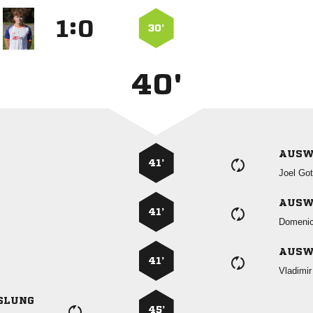
:


30’
40'
AUSW
41’
 
AUSW
41’

AUSW
41’

SLUNG
45’