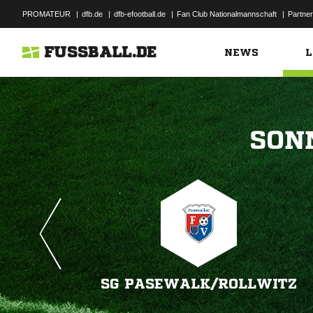
PROMATEUR
|
dfb.de
|
dfb-efootball.de
|
Fan Club Nationalmannschaft
|
Partner
FUSSBALL.DE
NEWS
L

SG PASEWALK/​ROLLWITZ