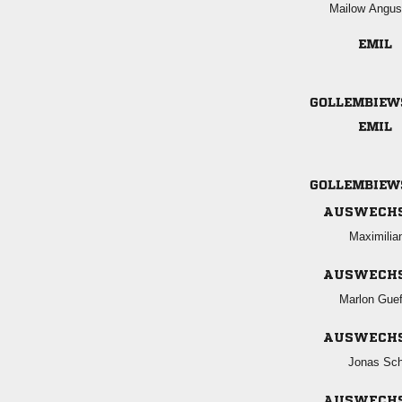
  




AUSWECH

AUSWECH
 
AUSWECH
 
AUSWECH