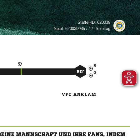
Staffel-ID:
620039
Spiel:
620039085 / 17. Spieltag

80’

VFC ANKLAM
 DEINE MANNSCHAFT UND IHRE FANS, INDEM