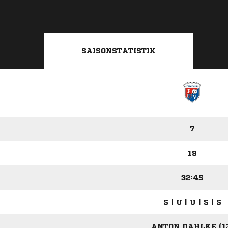
SAISONSTATISTIK
7
19
32:45
S | U | U | S | S
ANTON DAHLKE (1