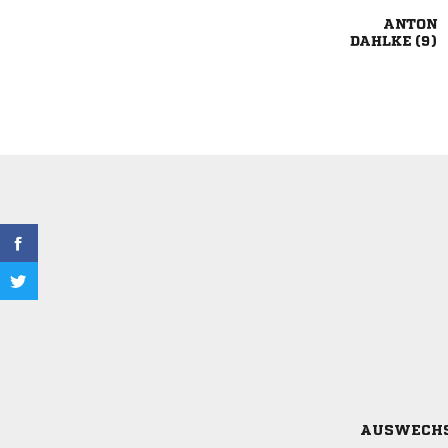

 
AUSWECH