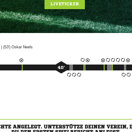
LIVETICKER
| (53')


40’
CHTE ANGELEGT. UNTERSTÜTZE DEINEN VEREIN,