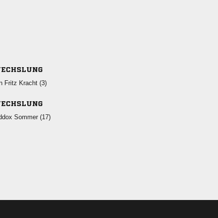
ECHSLUNG
   
ECHSLUNG
  