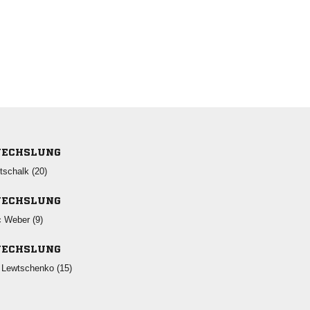
ECHSLUNG
 
ECHSLUNG
  
ECHSLUNG
  