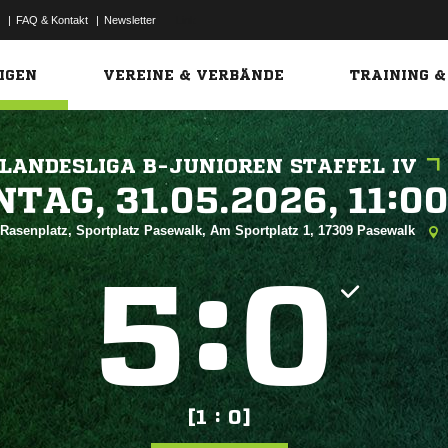
|
FAQ & Kontakt
|
Newsletter
Link
IGEN
VEREINE & VERBÄNDE
TRAINING &
LANDESLIGA B-JUNIOREN STAFFEL IV
 


Rasenplatz, Sportplatz Pasewalk, Am Sportplatz 1, 17309 Pasewalk
:


[1 : 0]