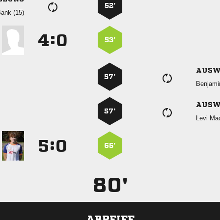
52’
 
:


53’
AUSW
57’

AUSW
57’
 
:


65’
80'
ABPFIFF