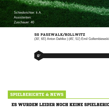
Schiedsrichter:

Assistenten:
Zuschauer:
40
SG PASEWALK/ROLLWITZ
(30', 65')


| (45', 51')


0’
SPIELBERICHTE & NEWS
ES WURDEN LEIDER NOCH KEINE SPIELBERI