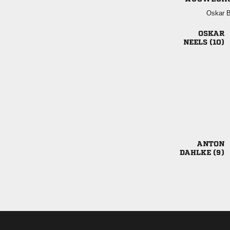
 

 

 