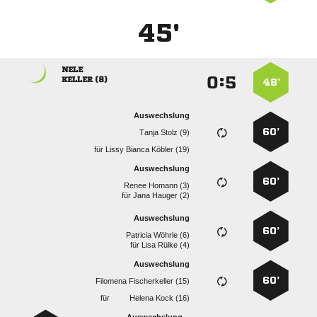
45'

:


 
48’
Auswechslung
60’
  
für
   
Auswechslung
60’
  
für
  
Auswechslung
60’
  
für
  
Auswechslung
60’
  
für
  