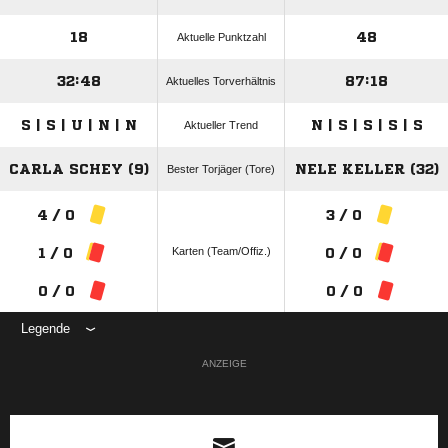
18
48
Aktuelle Punktzahl
32:48
87:18
Aktuelles Torverhältnis
S | S | U | N | N
N | S | S | S | S
Aktueller Trend
CARLA SCHEY (9)
NELE KELLER (32)
Bester Torjäger (Tore)
4 / 0
3 / 0
Karten (Team/Offiz.)
1 / 0
0 / 0
0 / 0
0 / 0
Legende
ANZEIGE