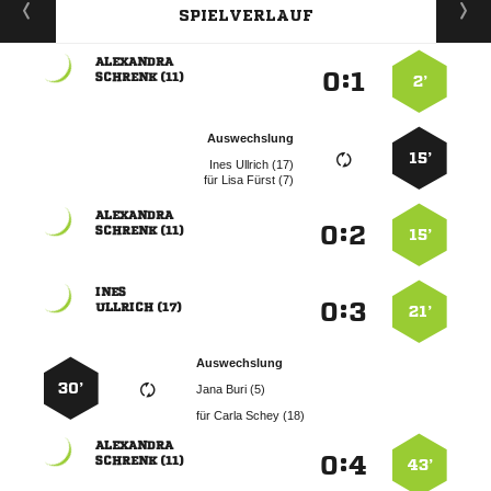
SPIELVERLAUF

:


 
2’
Auswechslung
15’
  
für
  

:


 
15’

:


 
21’
Auswechslung
30’
  
für
  

:


 
43’