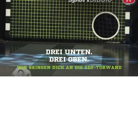
DREI UNTEN.
DREI OBEN.
WIR BRINGEN DICH AN DIE ZDF-TORWAND