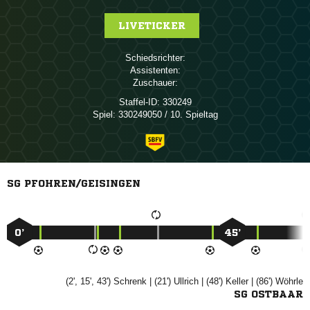
LIVETICKER
Schiedsrichter:
Assistenten:
Zuschauer:
Staffel-ID:
330249
Spiel:
330249050 / 10. Spieltag
SG PFOHREN/GEISINGEN
0’
45’
(2', 15', 43')

| (21')

| (48')

| (86')

SG OSTBAAR