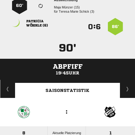
Auswechslung
60’
  
für
   

:


 
86’
90'
ABPFIFF
19:45UHR
ANZEIGE
SAISONSTATISTIK
:
8
1
Aktuelle Platzierung