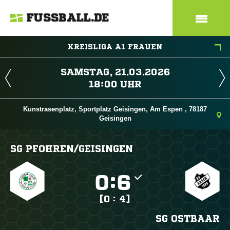
FUSSBALL.DE
KREISLIGA A1 FRAUEN
 
 
Kunstrasenplatz, Sportplatz Geisingen, Am Espen , 78187
Geisingen
SG PFOHREN/​GEISINGEN

:

[0 : 4]
SG OSTBAAR