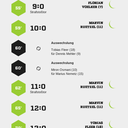

:


 
55’
Strafstoßtor

:


 
59’
Auswechslung
60’
  
für
  
Auswechslung
60’
  
für
  

:


 
62’
Strafstoßtor

:


 
65’

 