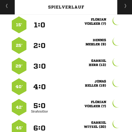
SPIELVERLAUF

:


 
15’

:


 
25’

:


 
29’

:


 
40’

:


 
42’
Strafstoßtor

:


 
45’