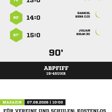
:


70’

:


 
80’

:


 
87’
90'
ABPFIFF
19:45UHR
ANZEIGE
MAGAZIN
07.08.2026 | 10:00
FÜR VEREINE UND SCHULEN: KOSTENLOS