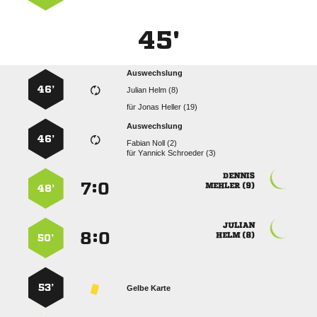
45'
Auswechslung
46’
  
für
  
Auswechslung
46’
  
für
  

:


 
48’

:


 
50’
53’
Gelbe Karte