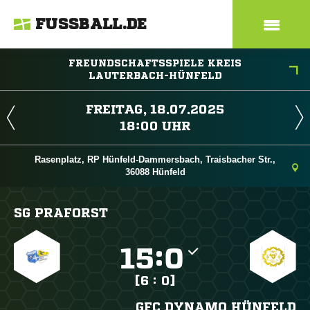
FUSSBALL.DE
FREUNDSCHAFTSSPIELE KREIS
LAUTERBACH-HÜNFELD
 
 
Rasenplatz, RP Hünfeld-Dammersbach, Traisbacher Str.,
36088 Hünfeld
SG PRAFORST

:

[6 : 0]
GFC DYNAMO HÜNFELD