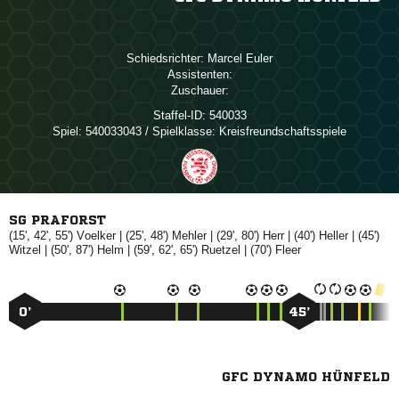
Schiedsrichter:
 
Assistenten:
Zuschauer:
Staffel-ID:
540033
Spiel:
540033043 / Spielklasse: Kreisfreundschaftsspiele
SG PRAFORST
(15', 42', 55')

| (25', 48')

| (29', 80')

| (40')

| (45')

| (50', 87')

| (59', 62', 65')

| (70')

0’
45’
GFC DYNAMO HÜNFELD