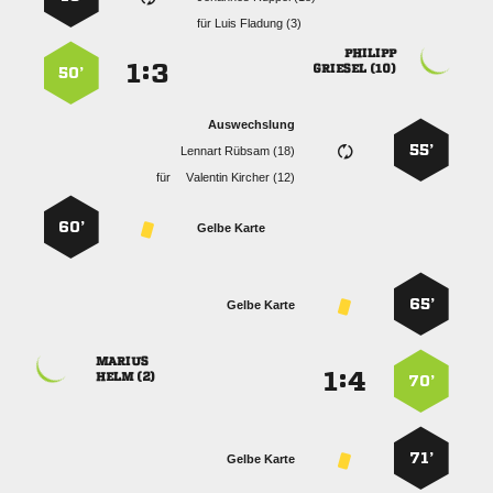
für
  

:


 
50’
Auswechslung
55’
  
für
  
60’
Gelbe Karte
65’
Gelbe Karte

:


 
70’
71’
Gelbe Karte