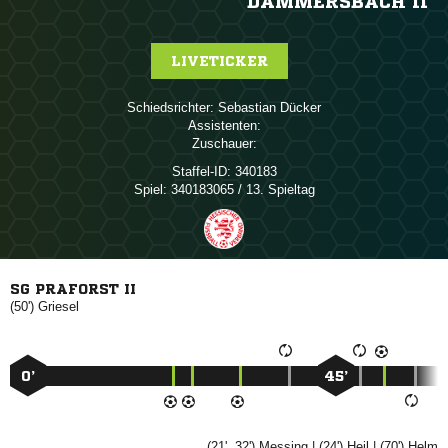
DAMMERSBACH II
LIVETICKER
Schiedsrichter:
 
Assistenten:
Zuschauer:
Staffel-ID:
340183
Spiel:
340183065 / 13. Spieltag
SG PRAFORST II
(50')

0’
45’
(21', 32')

| (24')

| (70')
