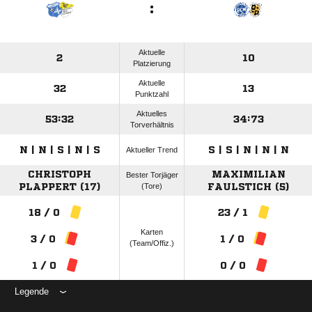
:
Aktuelle
2
10
Platzierung
Aktuelle
32
13
Punktzahl
Aktuelles
53:32
34:73
Torverhältnis
N | N | S | N | S
S | S | N | N | N
Aktueller Trend
CHRISTOPH
MAXIMILIAN
Bester Torjäger
PLAPPERT (17)
(Tore)
FAULSTICH (5)
18 / 0
23 / 1
Karten
3 / 0
1 / 0
(Team/Offiz.)
1 / 0
0 / 0
Legende