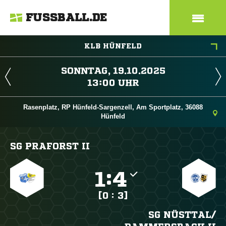
FUSSBALL.DE
KLB HÜNFELD
 
 
Rasenplatz, RP Hünfeld-Sargenzell, Am Sportplatz, 36088
Hünfeld
SG PRAFORST II

:

[0 : 3]
SG NÜSTTAL/​