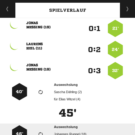
SPIELVERLAUF

:


 
21’

:


 
24’

:


 
32’
Auswechslung
40’
  
für
  
45'
Auswechslung
46’
  