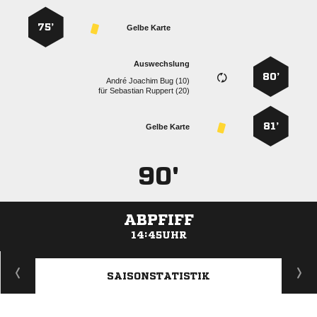
75’
Gelbe Karte
Auswechslung
80’
   
für
  
81’
Gelbe Karte
90'
ABPFIFF
14:45UHR
ANZEIGE
SAISONSTATISTIK