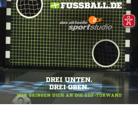
DREI UNTEN.
DREI OBEN.
WIR BRINGEN DICH AN DIE ZDF-TORWAND