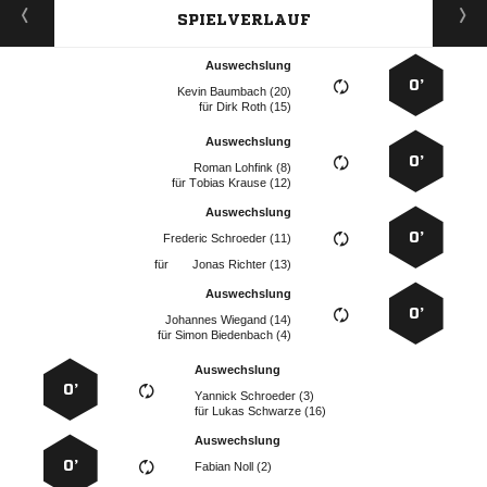
SPIELVERLAUF
Auswechslung
0’
  
für
  
Auswechslung
0’
  
für
  
Auswechslung
0’
  
für
  
Auswechslung
0’
  
für
  
Auswechslung
0’
  
für
  
Auswechslung
0’
  