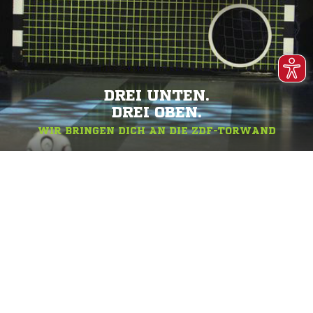
DREI UNTEN.
DREI OBEN.
WIR BRINGEN DICH AN DIE ZDF-TORWAND