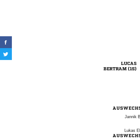

 
AUSWECH
 
 
AUSWECH