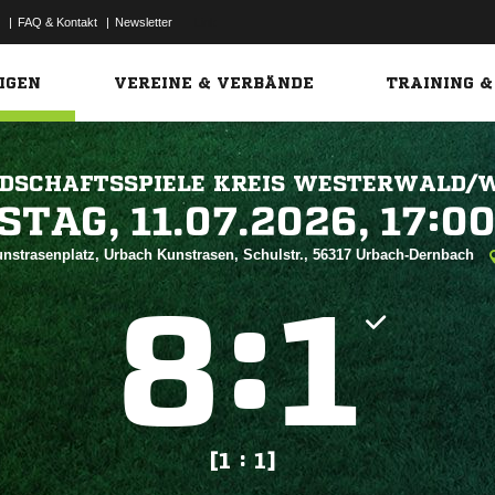
|
FAQ & Kontakt
|
Newsletter
Link
IGEN
VEREINE & VERBÄNDE
TRAINING &
DSCHAFTSSPIELE KREIS WESTERWALD/
 


nstrasenplatz, Urbach Kunstrasen, Schulstr., 56317 Urbach-Dernbach
:


[1 : 1]