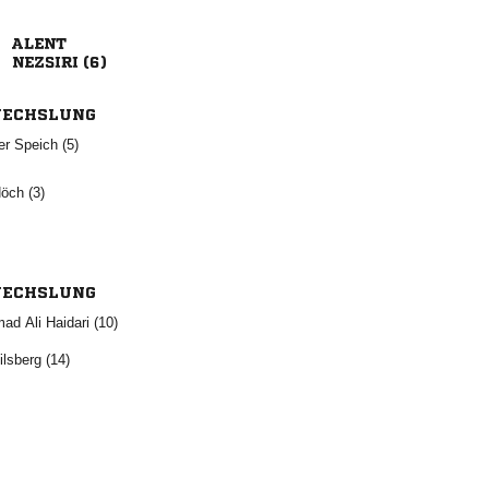

 
ECHSLUNG
  
 
ECHSLUNG
   
 