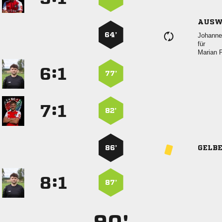
AUSW
64’

für
 
:


77’
:


82’
86’
GELB
:


87’