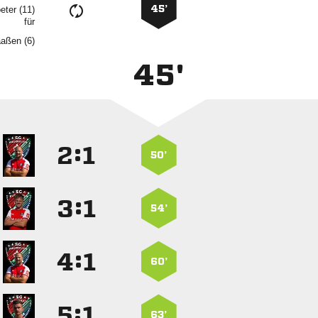
45’
 
für
 
45'
:


50’
:


54’
:


60’
:


63’