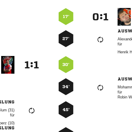
:


17’
AUSW
27’

für
 
:


30’
AUSW
34’

für
 
SLUNG
45’
 
für
 
SLUNG