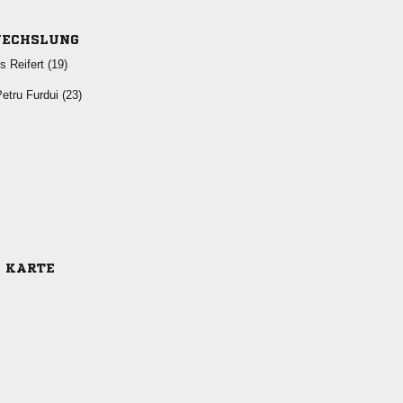
ECHSLUNG
  
  
E KARTE