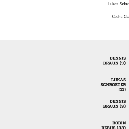
 
 

 




 

 