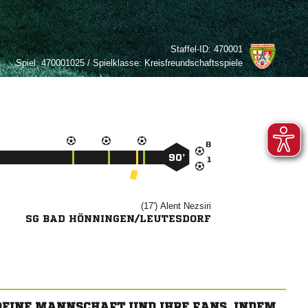
Staffel-ID:
470001
Spiel:
470001025 / Spielklasse: Kreisfreundschaftsspiele

90’

(17')


SG BAD HÖNNINGEN/LEUTESDORF
 DEINE MANNSCHAFT UND IHRE FANS, INDEM