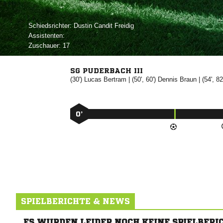
Schiedsrichter:
  
Assistenten:
Zuschauer:
17
SG PUDERBACH III
(30')


| (50', 60')


| (54', 82
0’
SPIELBERICHTE & NEWS
ES WURDEN LEIDER NOCH KEINE SPIELBERI