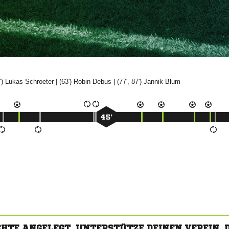
')


| (63')


| (77', 87')


45’
CHTE ANGELEGT. UNTERSTÜTZE DEINEN VEREIN,