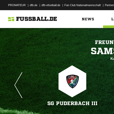
PROMATEUR
|
dfb.de
|
dfb-efootball.de
|
Fan Club Nationalmannschaft
|
Partner
FUSSBALL.DE
NEWS
L
FREUN

Ku
SG PUDERBACH III