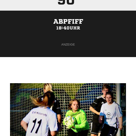
90'
ABPFIFF
18:40UHR
ANZEIGE