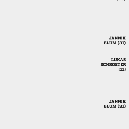

 




 