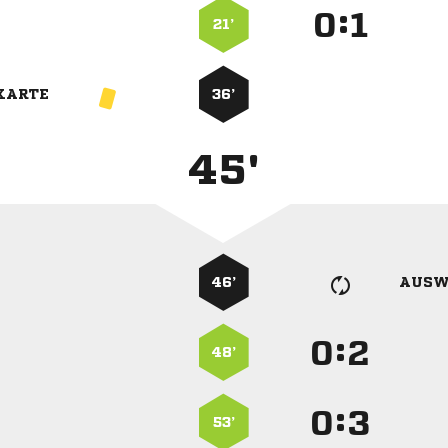
:


21’
KARTE
36’
45'
46’
AUSW
:


48’
:


53’