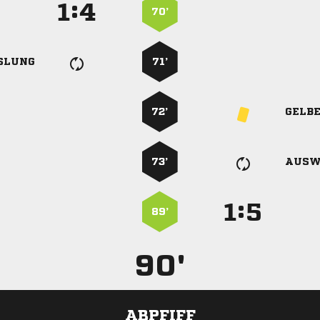
:


70’
SLUNG
71’
72’
GELB
73’
AUSW
:


89’
90'
ABPFIFF