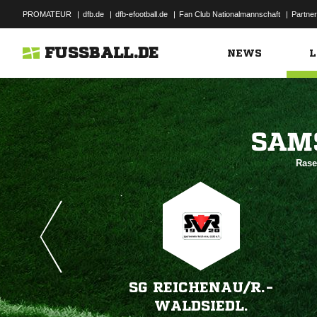
PROMATEUR
|
dfb.de
|
dfb-efootball.de
|
Fan Club Nationalmannschaft
|
Partner
FUSSBALL.DE
NEWS
L

Rase
SG REICHENAU/​R.-
WALDSIEDL.