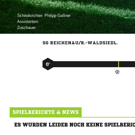
Schiedsrichter:
 
Assistenten:
Zuschauer:
SG REICHENAU/R.-WALDSIEDL.
0’
SPIELBERICHTE & NEWS
ES WURDEN LEIDER NOCH KEINE SPIELBERI