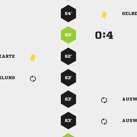
54’
GELB
:


60’
KARTE
62’
SLUNG
63’
63’
AUSW
63’
AUSW