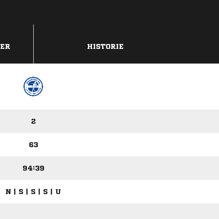
DER
HISTORIE
2
63
94:39
N | S | S | S | U