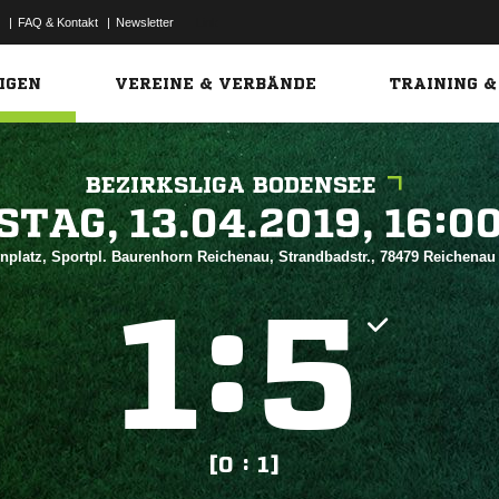
|
FAQ & Kontakt
|
Newsletter
Link
IGEN
VEREINE & VERBÄNDE
TRAINING &
BEZIRKSLIGA BODENSEE
 


nplatz, Sportpl. Baurenhorn Reichenau, Strandbadstr., 78479 Reichena
:


[0 : 1]