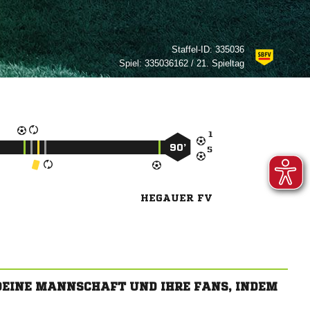
Staffel-ID:
335036
Spiel:
335036162 / 21. Spieltag

90’

HEGAUER FV
 DEINE MANNSCHAFT UND IHRE FANS, INDEM