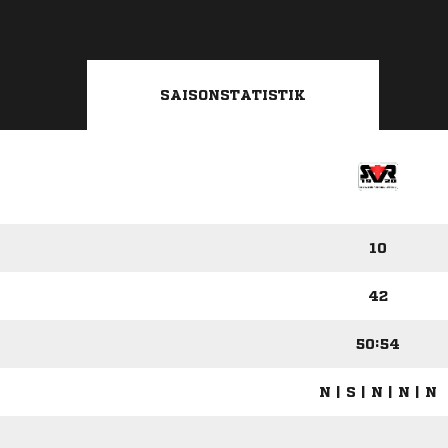
SAISONSTATISTIK
10
42
50:54
N | S | N | N | N