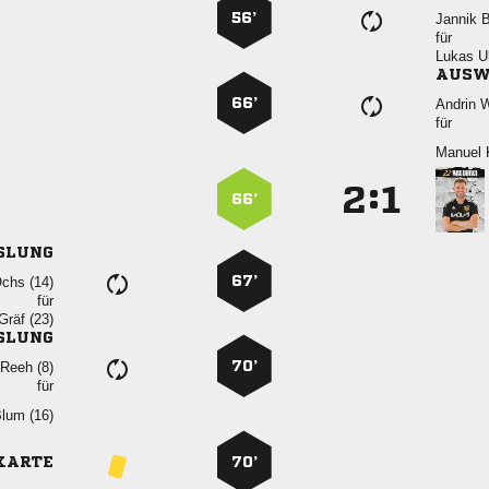
56’
 
für
 
AUSW
66’
 
für
 
:


66’
SLUNG
67’
 
für
 
SLUNG
70’
  
für
 
KARTE
70’