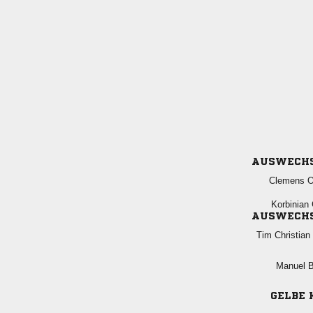
AUSWECH
 
 
AUSWECH
 
 
GELBE 