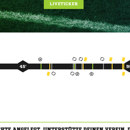
LIVETICKER
45’
9
CHTE ANGELEGT. UNTERSTÜTZE DEINEN VEREIN,