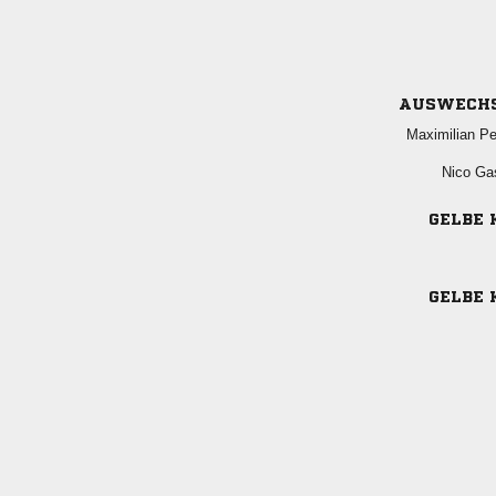
AUSWECH
 
 
GELBE 
GELBE 