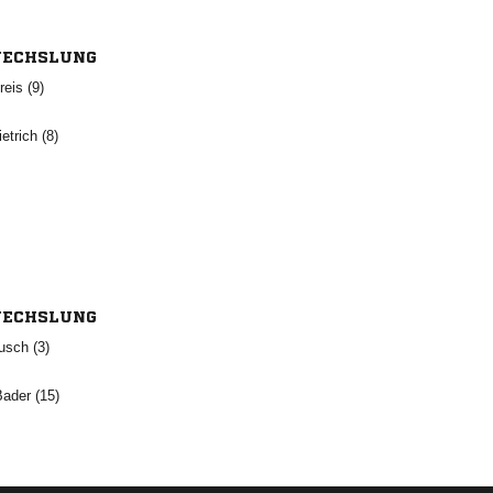
ECHSLUNG
 
 
ECHSLUNG
 
 