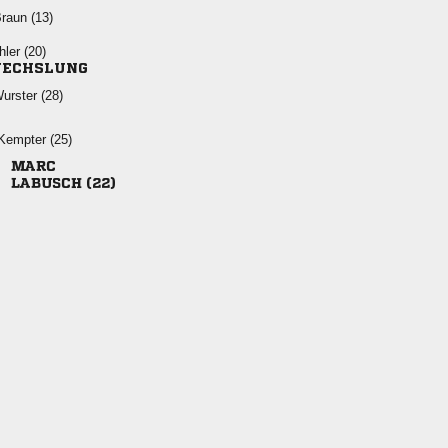
 
 
ECHSLUNG
 
 

 