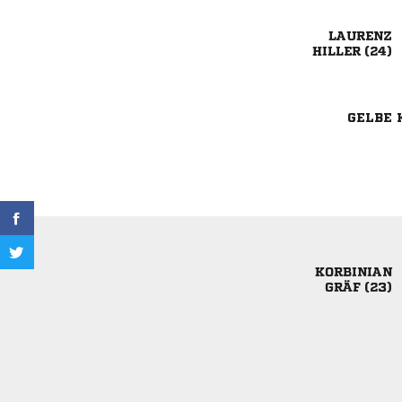

 
GELBE 

 