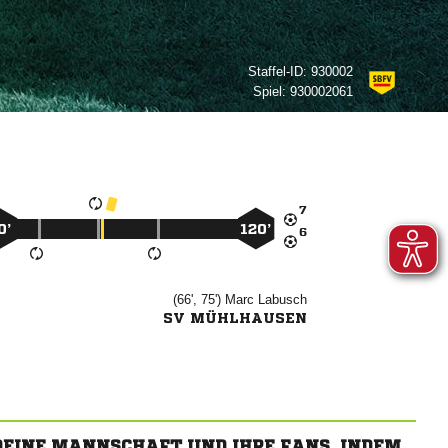
Staffel-ID:
930002
Spiel:
930002061

0’
120’

(66', 75')


SV MÜHLHAUSEN
 DEINE MANNSCHAFT UND IHRE FANS, INDEM