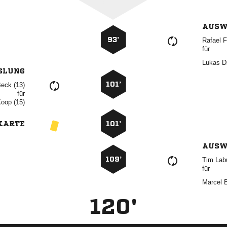
AUSW
93’
 
für
 
SLUNG
101’
 
für
 
KARTE
101’
AUSW
109’
 
für
 
120'