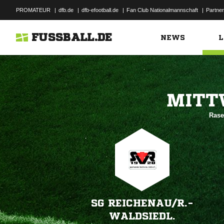
PROMATEUR
|
dfb.de
|
dfb-efootball.de
|
Fan Club Nationalmannschaft
|
Partner
FUSSBALL.DE
NEWS
L

Rase
SG REICHENAU/​R.-
WALDSIEDL.