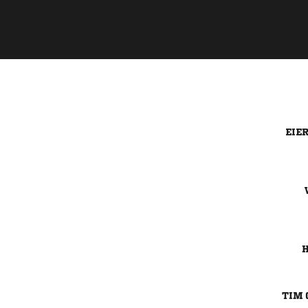


 