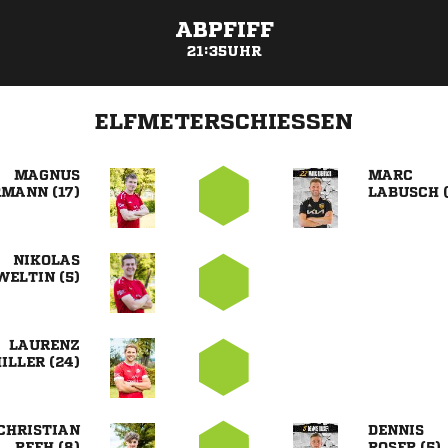
ABPFIFF
21:35UHR
ELFMETERSCHIESSEN


 
 

 

 


 
 