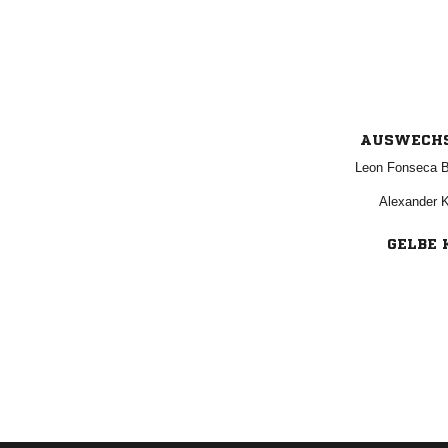
AUSWECH
  
 
GELBE 