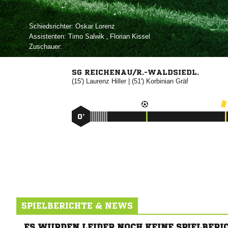
Schiedsrichter:
 
Assistenten:
 
,  
Zuschauer:
SG REICHENAU/R.-WALDSIEDL.
(15')


| (51')


0’
SPIELBERICHTE & NEWS
ES WURDEN LEIDER NOCH KEINE SPIELBERI