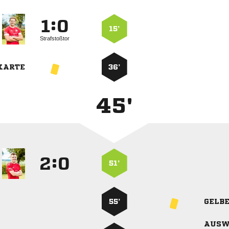
:


15’
Strafstoßtor
KARTE
36’
45'
:


51’
55’
GELB
AUSW