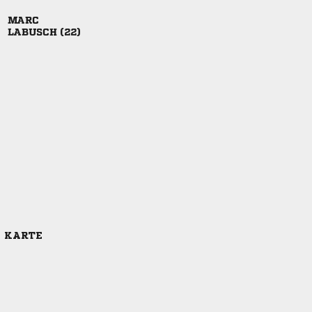

 
E KARTE