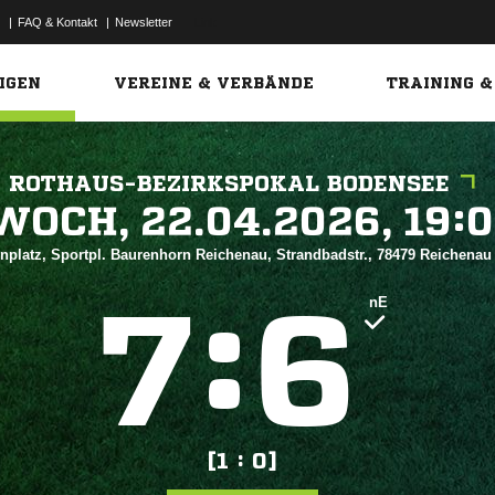
|
FAQ & Kontakt
|
Newsletter
Link
IGEN
VEREINE & VERBÄNDE
TRAINING &
ROTHAUS-BEZIRKSPOKAL BODENSEE
 


nplatz, Sportpl. Baurenhorn Reichenau, Strandbadstr., 78479 Reichena
:


nE
[1 : 0]