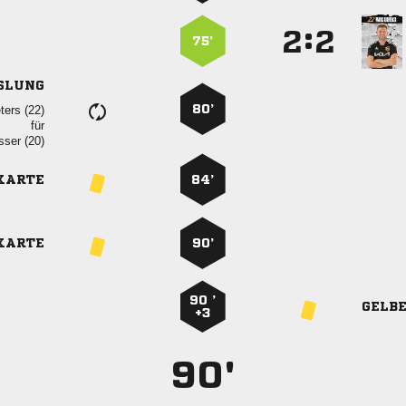
:


75’
SLUNG
80’
 
für
 
KARTE
84’
KARTE
90’
90 ’
GELB
+3
90'