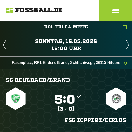
FUSSBALL.DE
KOL FULDA MITTE
 
 
Rasenplatz, RP1 Hilders-Brand, Schlichtweg , 36115 Hilders
SG REULBACH/​BRAND

:

[3 : 0]
FSG DIPPERZ/​DIRLOS