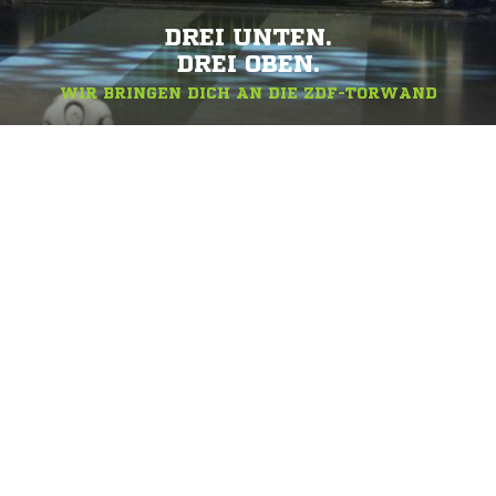
DREI UNTEN.
DREI OBEN.
WIR BRINGEN DICH AN DIE ZDF-TORWAND