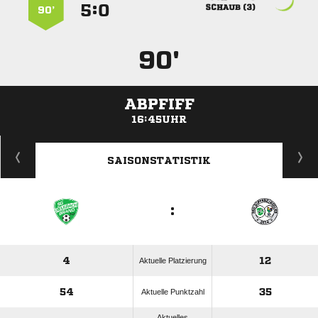
:


 
90’
90'
ABPFIFF
16:45UHR
ANZEIGE
SAISONSTATISTIK
:
4
12
Aktuelle Platzierung
54
35
Aktuelle Punktzahl
Aktuelles