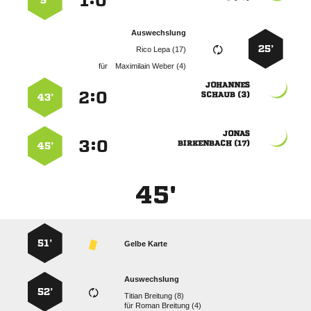
:


5’
Auswechslung
25’
  
für
  

:


 
43’

:


 
45’
45'
51’
Gelbe Karte
Auswechslung
52’
  
für
  