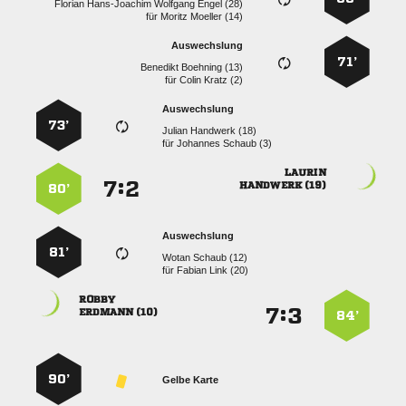
    
für
  
Auswechslung
71’
  
für
  
Auswechslung
73’
  
für
  

:


 
80’
Auswechslung
81’
  
für
  

:


 
84’
90’
Gelbe Karte