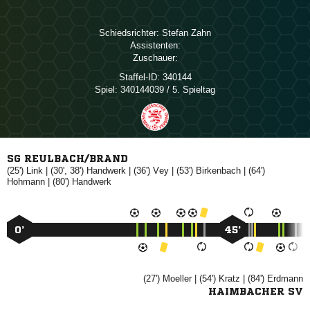
Schiedsrichter:
 
Assistenten:
Zuschauer:
Staffel-ID:
340144
Spiel:
340144039 / 5. Spieltag
SG REULBACH/BRAND
(25')

| (30', 38')

| (36')

| (53')

| (64')

| (80')

0’
45’
(27')

| (54')

| (84')

HAIMBACHER SV