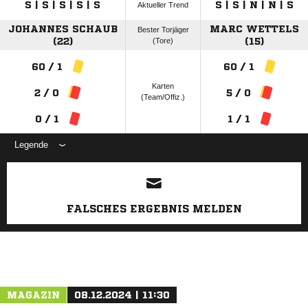
S | S | S | S | S
S | S | N | N | S
Aktueller Trend
JOHANNES SCHAUB
MARC WETTELS
Bester Torjäger
(22)
(Tore)
(15)
60 / 1
60 / 1
Karten
2 / 0
5 / 0
(Team/Offiz.)
0 / 1
1 / 1
Legende
ANZEIGE
FALSCHES ERGEBNIS MELDEN
MAGAZIN
08.12.2024 | 11:30