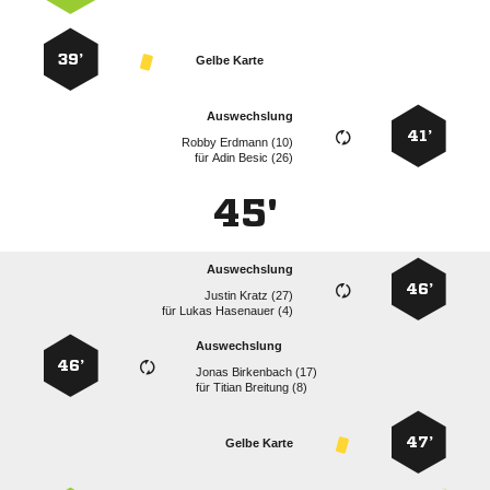
39’
Gelbe Karte
Auswechslung
41’
  
für
  
45'
Auswechslung
46’
  
für
  
Auswechslung
46’
  
für
  
47’
Gelbe Karte