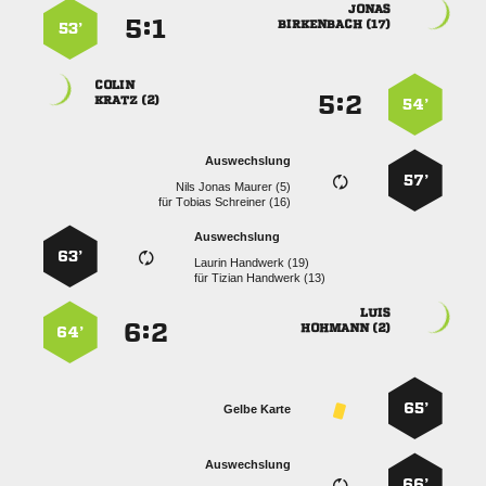

:


 
53’

:


 
54’
Auswechslung
57’
   
für
  
Auswechslung
63’
  
für
  

:


 
64’
65’
Gelbe Karte
Auswechslung
66’