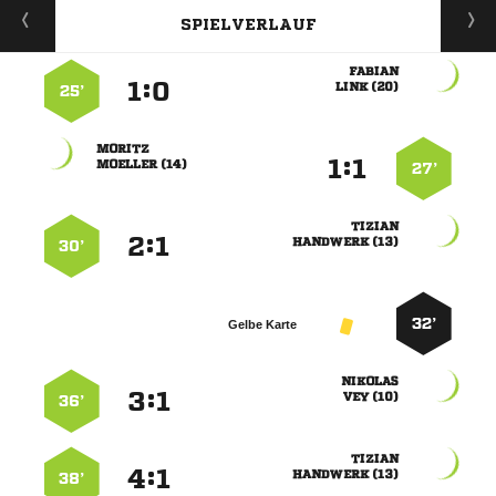
SPIELVERLAUF

:


 
25’

:


 
27’

:


 
30’
32’
Gelbe Karte

:


 
36’

:


 
38’