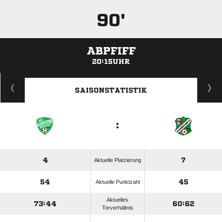
90'
ABPFIFF
20:15UHR
ANZEIGE
SAISONSTATISTIK
:
4
7
Aktuelle Platzierung
54
45
Aktuelle Punktzahl
Aktuelles
73:44
60:62
Torverhältnis