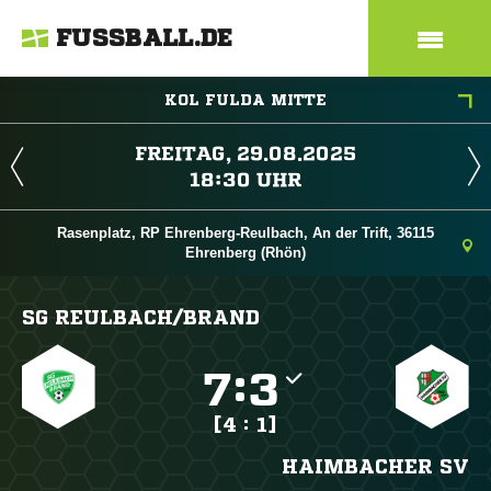
FUSSBALL.DE
KOL FULDA MITTE
 
 
Rasenplatz, RP Ehrenberg-Reulbach, An der Trift, 36115
Ehrenberg (Rhön)
SG REULBACH/​BRAND

:

[4 : 1]
HAIMBACHER SV