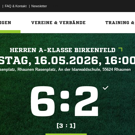
|
FAQ & Kontakt
|
Newsletter
Link
IGEN
VEREINE & VERBÄNDE
TRAINING &
HERREN A-KLASSE BIRKENFELD
 


senplatz, Rhaunen Rasenplatz, An der Idarwaldschule, 55624 Rhaunen
:


[3 : 1]