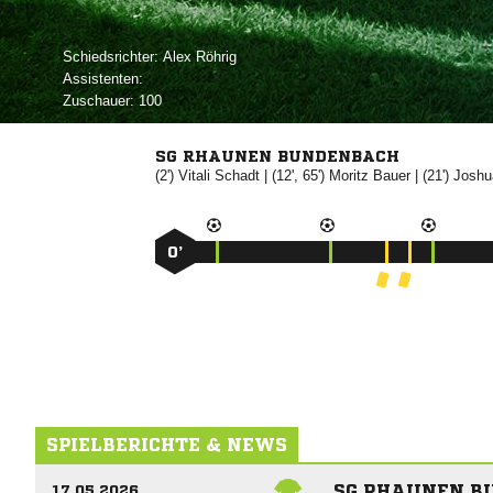
Schiedsrichter:
 
Assistenten:
Zuschauer:
100
SG RHAUNEN BUNDENBACH
(2')


| (12', 65')


| (21')

0’
SPIELBERICHTE & NEWS
SG RHAUNEN B
17.05.2026