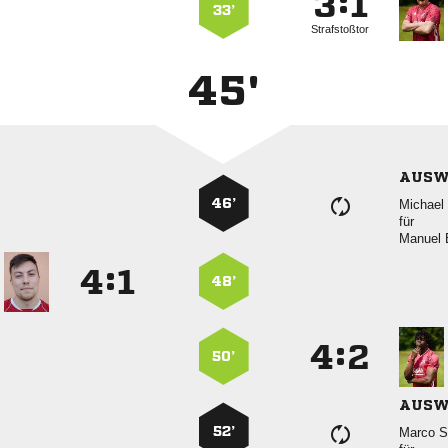
:


33’
Strafstoßtor
45'
AUSW
46’
 
für
 
:


48’
:


50’
AUSW
52’
 