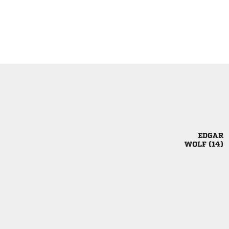

 