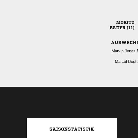

 
AUSWECH
  
 
SAISONSTATISTIK