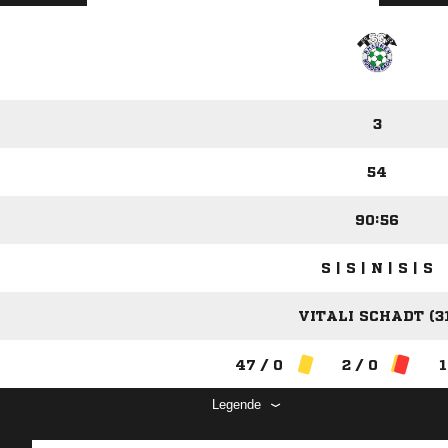
3
54
90:56
S | S | N | S | S
VITALI SCHADT (31
47 / 0
2 / 0
1
Legende