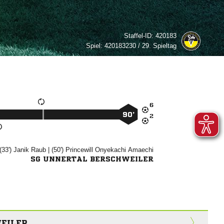
Staffel-ID:
420183
Spiel:
420183230 / 29. Spieltag

90’

(33')


| (50')
 

SG UNNERTAL BERSCHWEILER
EILER