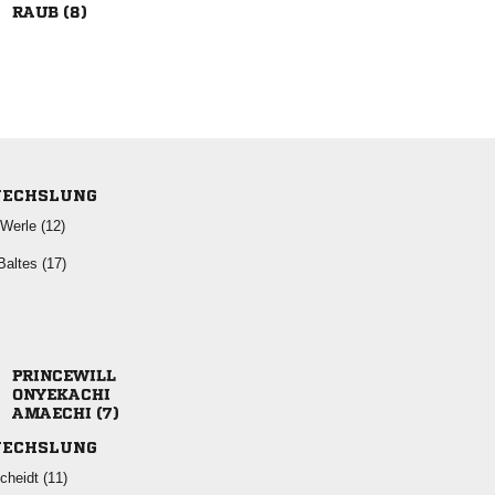
 
ECHSLUNG
 
 


 
ECHSLUNG
 