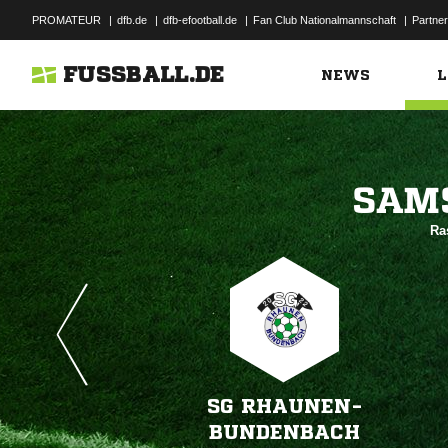
PROMATEUR
|
dfb.de
|
dfb-efootball.de
|
Fan Club Nationalmannschaft
|
Partner
FUSSBALL.DE
NEWS
L

Ra
SG RHAUNEN-
BUNDENBACH