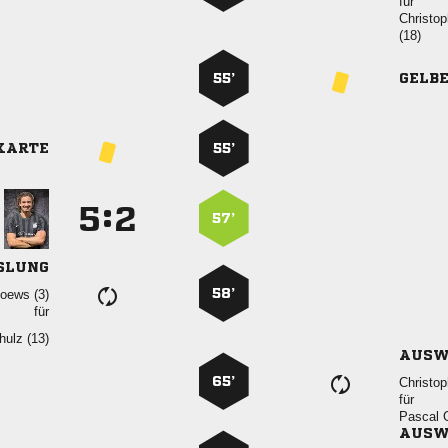
für


55’
GELB
KARTE
55’
:


57’
SLUNG
58’
 
für
 
AUSW
65’

für
 
AUSW