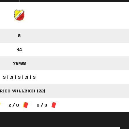
8
41
76:68
S | N | S | N | S
RICO WILLRICH (22)
2 / 0
0 / 0