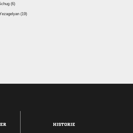
 
 
DER
HISTORIE