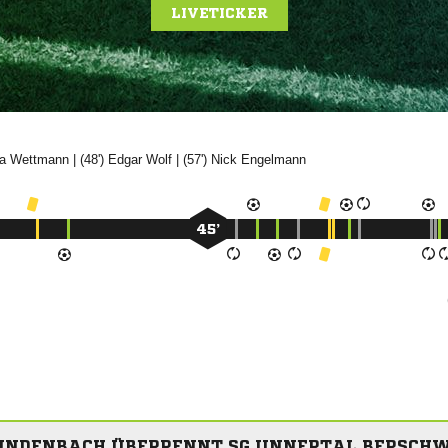
LIVETICKER


| (48')


| (57')


45’
UNDENBACH ÜBERRENNT SG UNNERTAL BERSCHW