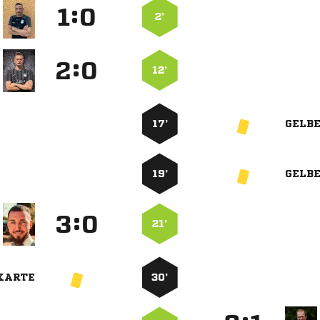
:


2’
:


12’
17’
GELB
19’
GELB
:


21’
KARTE
30’