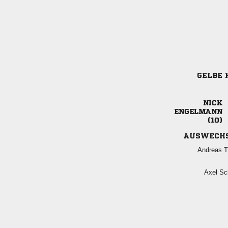
GELBE 



AUSWECH
 
 