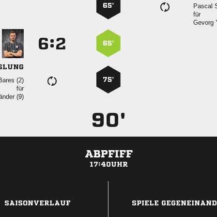
65’
 
für
 
:


65’
SLUNG
75’
 
für
 
90'
ABPFIFF
17:40UHR
ANZEIGE
SAISONVERLAUF
SPIELE GEGENEINAN