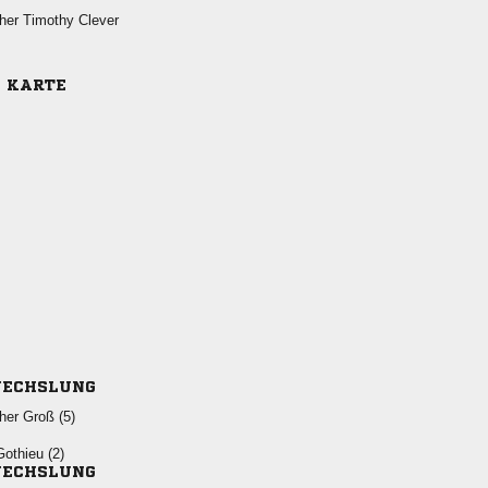
  
E KARTE
ECHSLUNG
  
 
ECHSLUNG