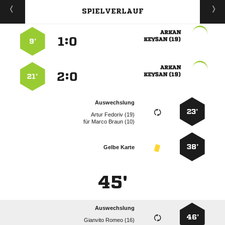
SPIELVERLAUF

:


 
9’

:


 
21’
Auswechslung
23’
  
für
  
38’
Gelbe Karte
45'
Auswechslung
46’
  