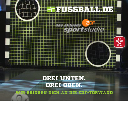
DREI UNTEN.
DREI OBEN.
WIR BRINGEN DICH AN DIE ZDF-TORWAND