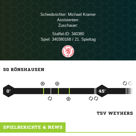
Schiedsrichter:
 
Assistenten:
Zuschauer:
Staffel-ID:
340380
Spiel:
340380168 / 21. Spieltag
SG RÖNSHAUSEN
0’
45’
TSV WEYHERS
SPIELBERICHTE & NEWS