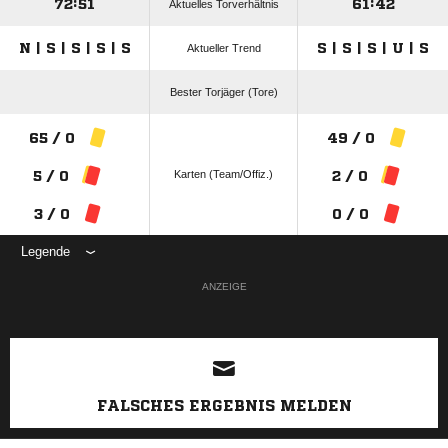
72:51
61:42
Aktuelles Torverhältnis
N | S | S | S | S
S | S | S | U | S
Aktueller Trend
Bester Torjäger (Tore)
65 / 0
49 / 0
Karten (Team/Offiz.)
5 / 0
2 / 0
3 / 0
0 / 0
Legende
ANZEIGE
FALSCHES ERGEBNIS MELDEN