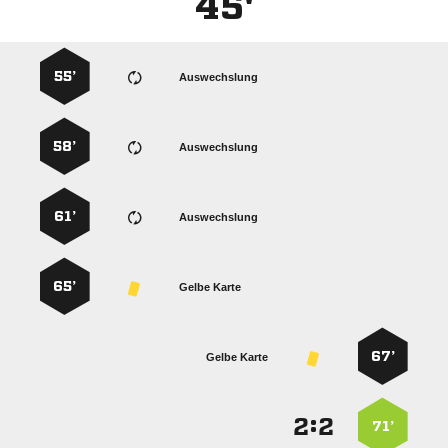
45'
55’
Auswechslung
58’
Auswechslung
61’
Auswechslung
65’
Gelbe Karte
67’
Gelbe Karte
:


71’