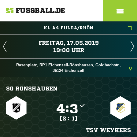
FUSSBALL.DE
KL A4 FULDA/RHÖN
 
 
Rasenplatz, RP1 Eichenzell-Rönshausen, Goldbachstr.,
36124 Eichenzell
SG RÖNSHAUSEN

:

[2 : 1]
TSV WEYHERS