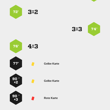
:


72’
:


74’
:


76’
77’
Gelbe Karte
90 ’
Gelbe Karte
+2
90 ’
Rote Karte
+3