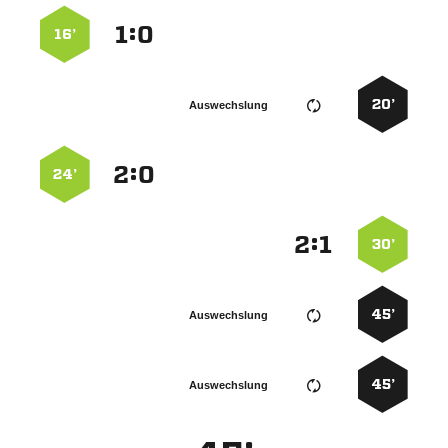
:


16’
20’
Auswechslung
:


24’
:


30’
45’
Auswechslung
45’
Auswechslung