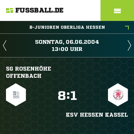
FUSSBALL.DE
B-JUNIOREN OBERLIGA HESSEN
 
 
SG ROSENHÖHE
OFFENBACH

:

KSV HESSEN KASSEL