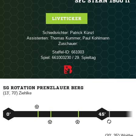
SFC STERN 1900 II
LIVETICKER
Schiedsrichter:
 
Assistenten:
 
,  
Zuschauer:
Staffel-ID:
661003
Spiel:
661003230 / 29. Spieltag
SG ROTATION PRENZLAUER BERG
(13', 70')

0’
45’
(20', 35')
