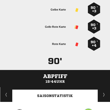
90 ’
Gelbe Karte
+3
90 ’
Gelb-Rote Karte
+3
90 ’
Rote Karte
+4
90'
ABPFIFF
15:44UHR
ANZEIGE
SAISONSTATISTIK