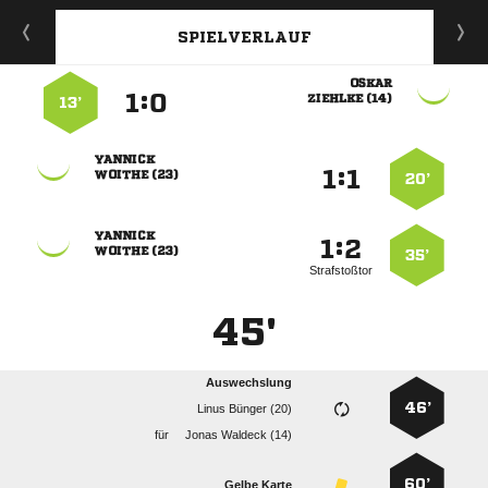
SPIELVERLAUF

:


 
13’

:


 
20’

:


 
35’
Strafstoßtor
45'
Auswechslung
46’
  
für
  
60’
Gelbe Karte