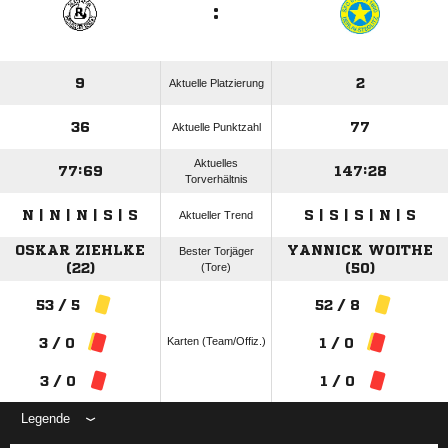
:
9
2
Aktuelle Platzierung
36
77
Aktuelle Punktzahl
Aktuelles
77:69
147:28
Torverhältnis
N | N | N | S | S
S | S | S | N | S
Aktueller Trend
OSKAR ZIEHLKE
YANNICK WOITHE
Bester Torjäger
(22)
(Tore)
(50)
53 / 5
52 / 8
Karten (Team/Offiz.)
3 / 0
1 / 0
3 / 0
1 / 0
Legende
ANZEIGE