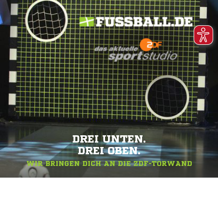
DREI UNTEN.
DREI OBEN.
WIR BRINGEN DICH AN DIE ZDF-TORWAND