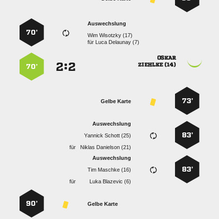
Auswechslung
70’
  
für
  

:


 
70’
73’
Gelbe Karte
Auswechslung
83’
  
für
  
Auswechslung
83’
  
für
  
90’
Gelbe Karte