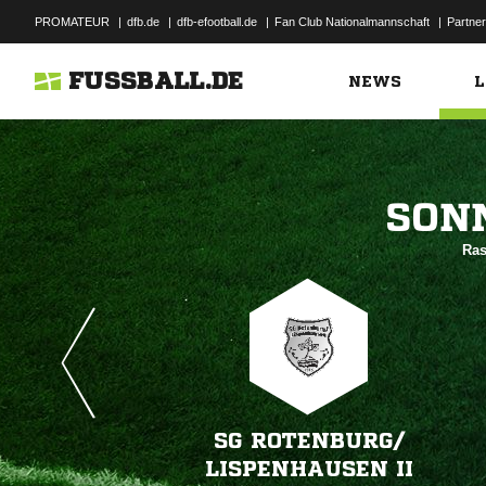
PROMATEUR
|
dfb.de
|
dfb-efootball.de
|
Fan Club Nationalmannschaft
|
Partner
FUSSBALL.DE
NEWS
L

Ras
SG ROTENBURG/​
LISPENHAUSEN II