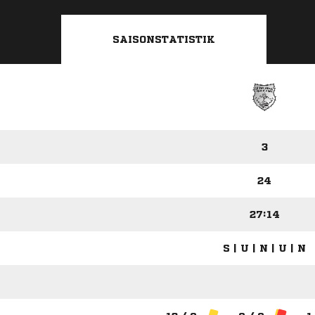
SAISONSTATISTIK
3
24
27:14
S | U | N | U | N