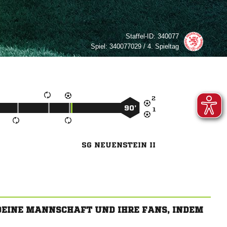
Staffel-ID:
340077
Spiel:
340077029 / 4. Spieltag

90’

SG NEUENSTEIN II
 DEINE MANNSCHAFT UND IHRE FANS, INDEM