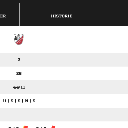
DER
HISTORIE
2
26
44:11
U | S | S | N | S