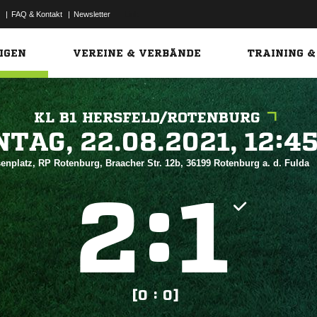
|
FAQ & Kontakt
|
Newsletter
Link
IGEN
VEREINE & VERBÄNDE
TRAINING &
KL B1 HERSFELD/ROTENBURG
 


enplatz, RP Rotenburg, Braacher Str. 12b, 36199 Rotenburg a. d. Fulda
:


[0 : 0]