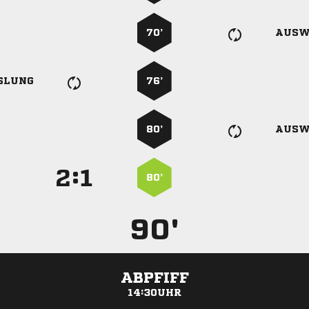
70’
AUSW
SLUNG
76’
80’
AUSW
:


80’
90'
ABPFIFF
14:30UHR