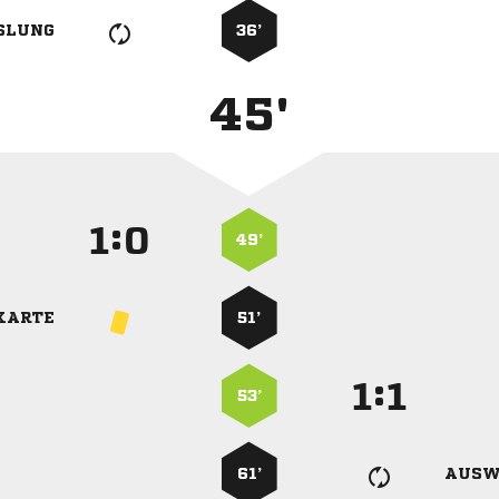
SLUNG
36’
45'
:


49’
KARTE
51’
:


53’
61’
AUSW