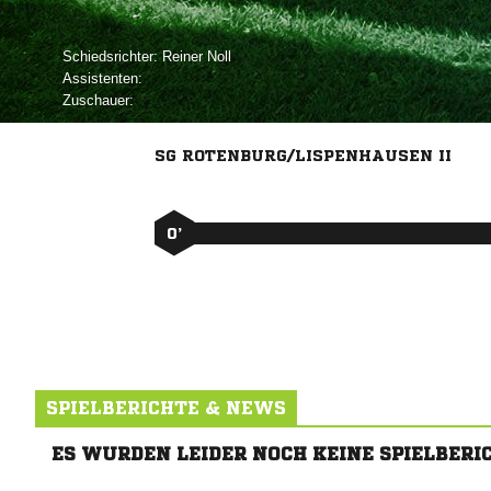
Schiedsrichter:
 
Assistenten:
Zuschauer:
SG ROTENBURG/LISPENHAUSEN II
0’
SPIELBERICHTE & NEWS
ES WURDEN LEIDER NOCH KEINE SPIELBERI