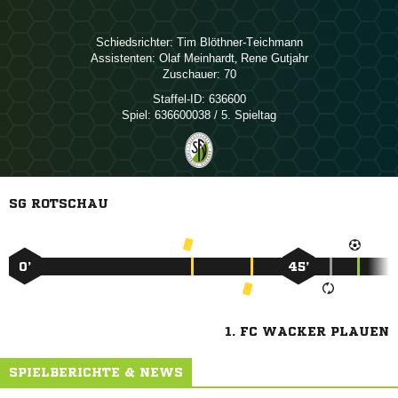
Schiedsrichter:
 
Assistenten:
 
,  
Zuschauer:
70
Staffel-ID:
636600
Spiel:
636600038 / 5. Spieltag
SG ROTSCHAU
0’
45’
1. FC WACKER PLAUEN
SPIELBERICHTE & NEWS