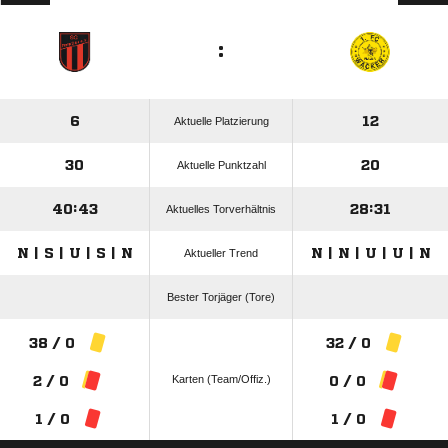
:
6
12
Aktuelle Platzierung
30
20
Aktuelle Punktzahl
40:43
28:31
Aktuelles Torverhältnis
N | S | U | S | N
N | N | U | U | N
Aktueller Trend
Bester Torjäger (Tore)
38 / 0
32 / 0
Karten (Team/Offiz.)
2 / 0
0 / 0
1 / 0
1 / 0