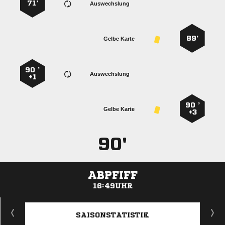
71’
Auswechslung
89’
Gelbe Karte
90 ’
Auswechslung
+1
90 ’
Gelbe Karte
+3
90'
ABPFIFF
16:49UHR
ANZEIGE
SAISONSTATISTIK