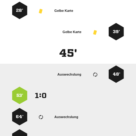
28’
Gelbe Karte
39’
Gelbe Karte
45'
48’
Auswechslung
:


53’
64’
Auswechslung