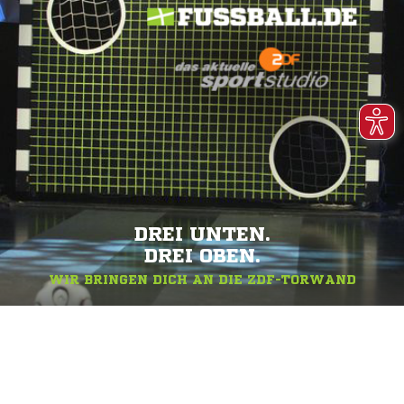
DREI UNTEN.
DREI OBEN.
WIR BRINGEN DICH AN DIE ZDF-TORWAND