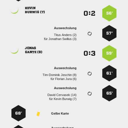

:


 
56’
Auswechslung
57’
  
für
  

:


 
59’
Auswechslung
61’
  
für
  
Auswechslung
65’
  
für
  
68’
Gelbe Karte