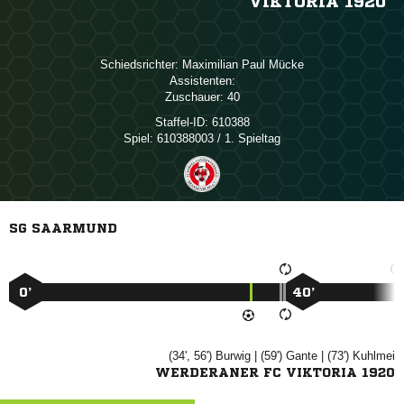
VIKTORIA 1920
Schiedsrichter:
  
Assistenten:
Zuschauer:
40
Staffel-ID:
610388
Spiel:
610388003 / 1. Spieltag
SG SAARMUND
0’
40’
(34', 56')

| (59')

| (73')

WERDERANER FC VIKTORIA 1920