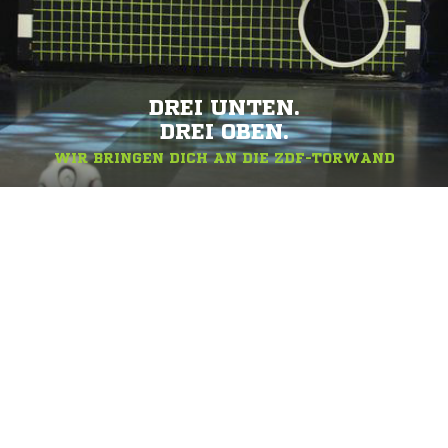
DREI UNTEN.
DREI OBEN.
WIR BRINGEN DICH AN DIE ZDF-TORWAND