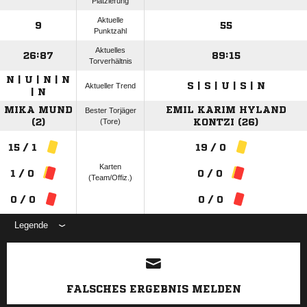
Platzierung
Aktuelle
9
55
Punktzahl
Aktuelles
26:87
89:15
Torverhältnis
N | U | N | N
S | S | U | S | N
Aktueller Trend
| N
MIKA MUND
EMIL KARIM HYLAND
Bester Torjäger
(2)
(Tore)
KONTZI (26)
15 / 1
19 / 0
Karten
1 / 0
0 / 0
(Team/Offiz.)
0 / 0
0 / 0
Legende
ANZEIGE
FALSCHES ERGEBNIS MELDEN