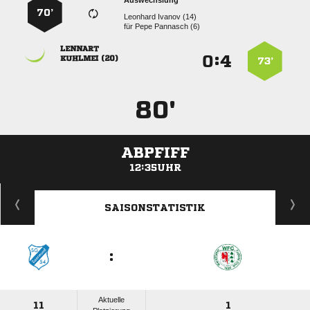
Auswechslung
70’
  
für
  

:


 
73’
80'
ABPFIFF
12:35UHR
ANZEIGE
SAISONSTATISTIK
:
Aktuelle
11
1