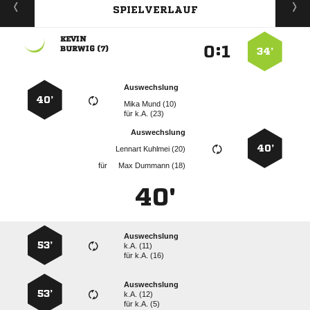
SPIELVERLAUF

:


 
34’
Auswechslung
40’
  
für
k.A. (23)
Auswechslung
40’
  
für
  
40'
Auswechslung
53’
k.A. (11)
für
k.A. (16)
Auswechslung
53’
k.A. (12)
für
k.A. (5)