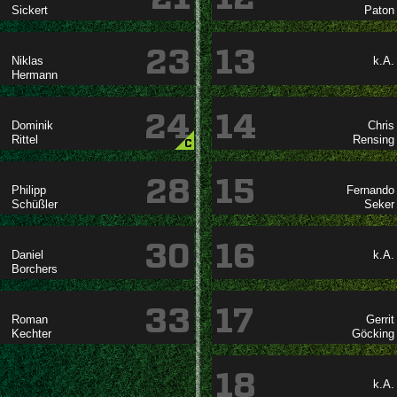


23
13

k.A.

24
14




C
28
15




30
16

k.A.

33
17




18
k.A.