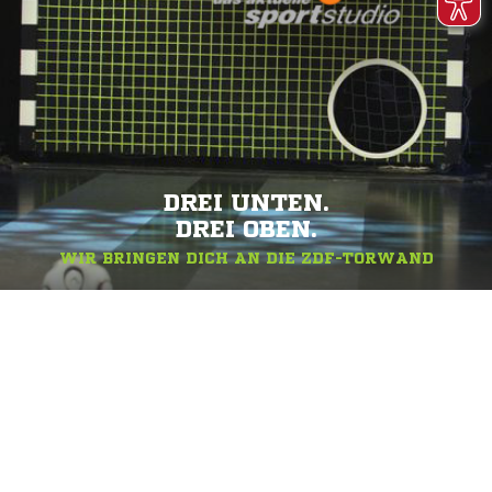
DREI UNTEN.
DREI OBEN.
WIR BRINGEN DICH AN DIE ZDF-TORWAND