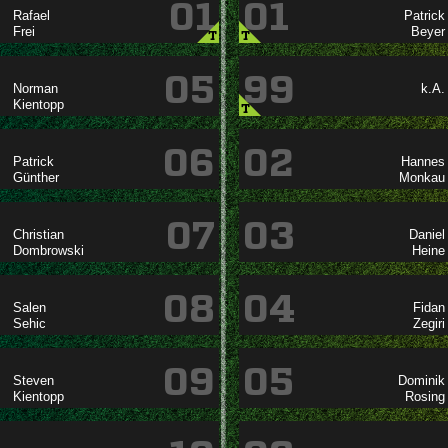
01
01




T
T
05
99

k.A.

T
06
02




07
03




08
04




09
05



