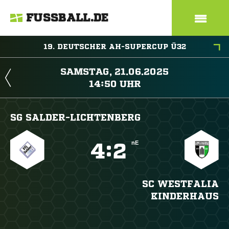
FUSSBALL.DE
19. DEUTSCHER AH-SUPERCUP Ü32
 
 
SG SALDER-LICHTENBERG
nE

:

SC WESTFALIA
KINDERHAUS