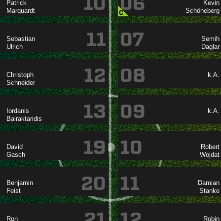
10
06




C
11
07




12
08

k.A.

13
09

k.A.

19
10




20
11




21
12

