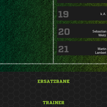
19
k.A.
20


21


ERSATZBANK
&nbsp;
TRAINER