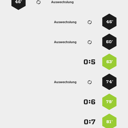
46’
Auswechslung
46’
Auswechslung
60’
Auswechslung
:


63’
74’
Auswechslung
:


79’
:


81’