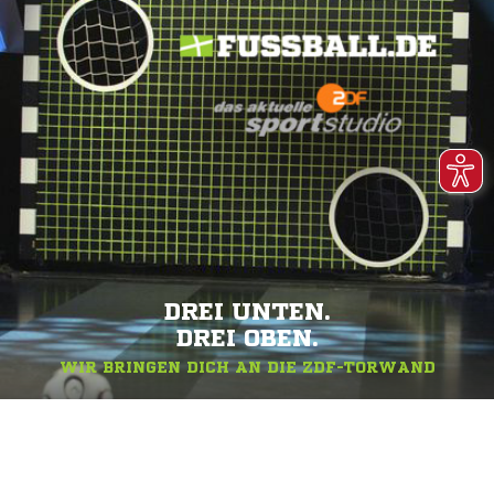
DREI UNTEN.
DREI OBEN.
WIR BRINGEN DICH AN DIE ZDF-TORWAND