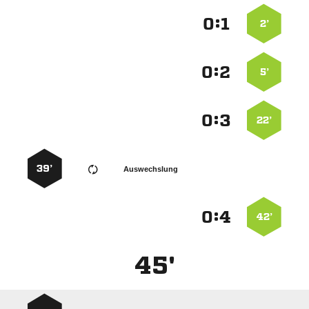
:


2’
:


5’
:


22’
39’
Auswechslung
:


42’
45'