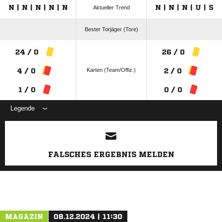
N | N | N | N | N
N | N | N | U | S
Aktueller Trend
Bester Torjäger (Tore)
24 / 0
26 / 0
Karten (Team/Offiz.)
4 / 0
2 / 0
1 / 0
0 / 0
Legende
ANZEIGE
FALSCHES ERGEBNIS MELDEN
MAGAZIN
08.12.2024 | 11:30