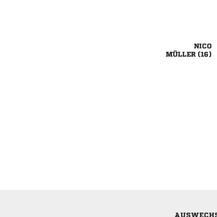

 
AUSWECH