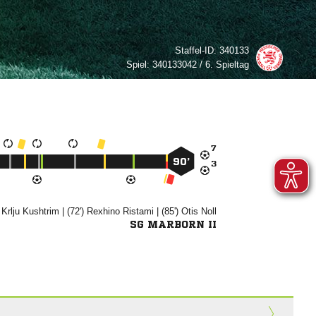
Staffel-ID:
340133
Spiel:
340133042 / 6. Spieltag

90’

)


| (72')


| (85')


SG MARBORN II