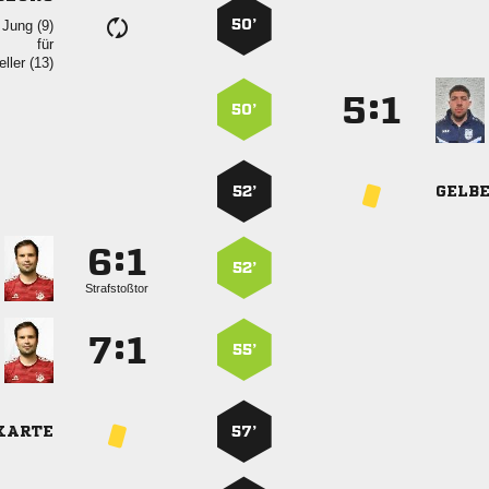
50’
  
für
 
:


50’
52’
GELB
:


52’
Strafstoßtor
:


55’
KARTE
57’