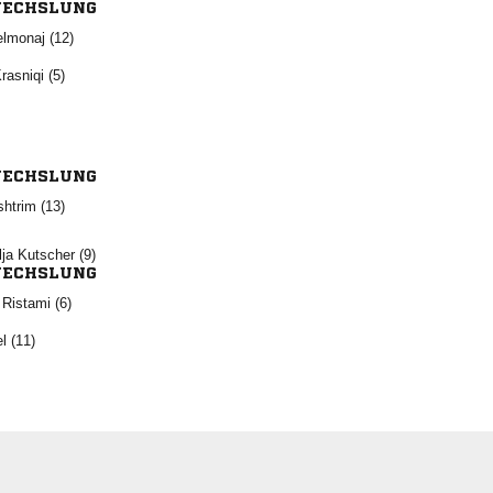
ECHSLUNG
 
 
ECHSLUNG
 
  
ECHSLUNG
 
 