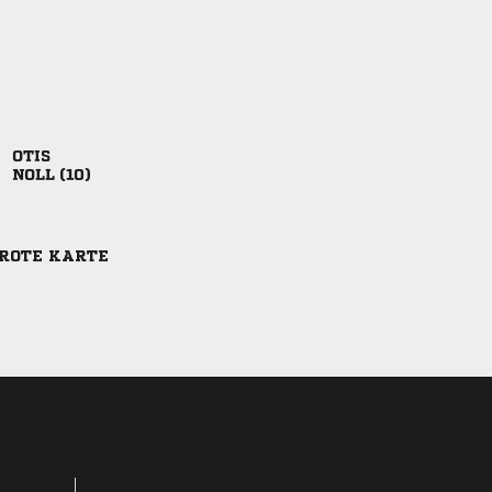

 
-ROTE KARTE