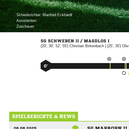
Schiedsrichter:
 
Assistenten:
Zuschauer:
SG SCHWEBEN II / MAGDLOS I
(20', 30', 52', 55')


| (25', 35')

0’
SPIELBERICHTE & NEWS
SG MARBORN II
26.08.2025