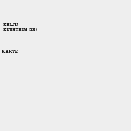

 
E KARTE