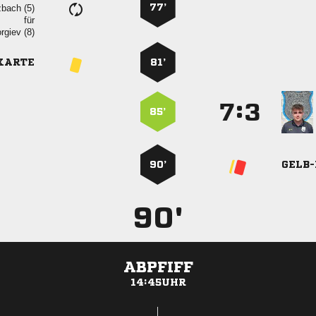
77’
 
für
 
KARTE
81’
:


85’
90’
GELB
90'
ABPFIFF
14:45UHR
ANZEIGE