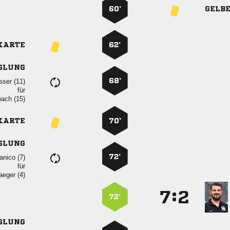
60’
GELB
KARTE
62’
SLUNG
68’
 
für
 
KARTE
70’
SLUNG
72’
 
für
 
:


72’
SLUNG