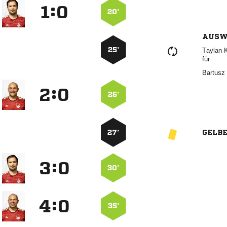
:


20’
AUSW
25’
 
für
 
:


25’
27’
GELB
:


30’
:


35’