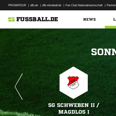
PROMATEUR
|
dfb.de
|
dfb-efootball.de
|
Fan Club Nationalmannschaft
|
Partner
FUSSBALL.DE
NEWS
L

SG SCHWEBEN II /​
MAGDLOS I