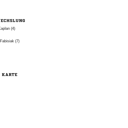
ECHSLUNG
 
 
E KARTE