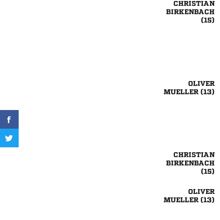




 




 