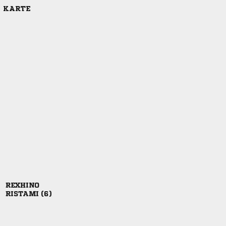
E KARTE

 