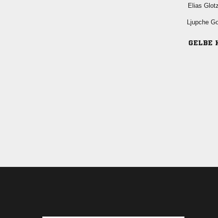
 
 
GELBE 