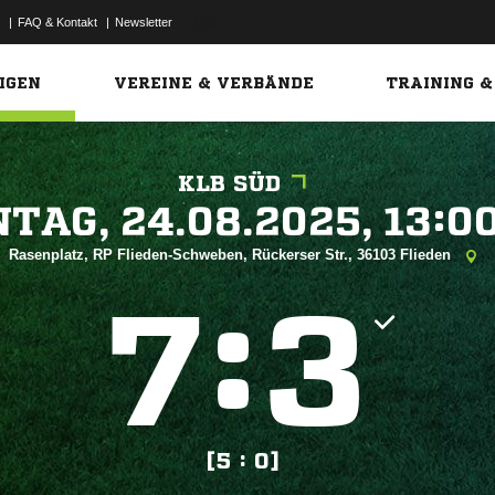
|
FAQ & Kontakt
|
Newsletter
Link
IGEN
VEREINE & VERBÄNDE
TRAINING &
KLB SÜD
 


Rasenplatz, RP Flieden-Schweben, Rückerser Str., 36103 Flieden
:


[5 : 0]