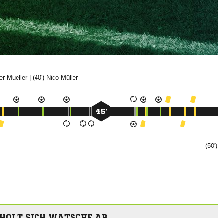


| (40')


45’
(50'
 HOLT SICH WATSCHE AB