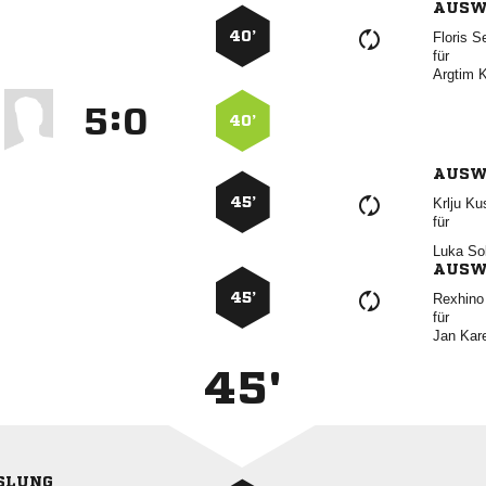
AUSW
40’
 
für
 
:


40’
AUSW
45’
 
für
 
AUSW
45’
 
für
 
45'
SLUNG