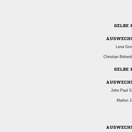
GELBE 
AUSWECH
 
 
GELBE 
AUSWECH
  
 
AUSWECH