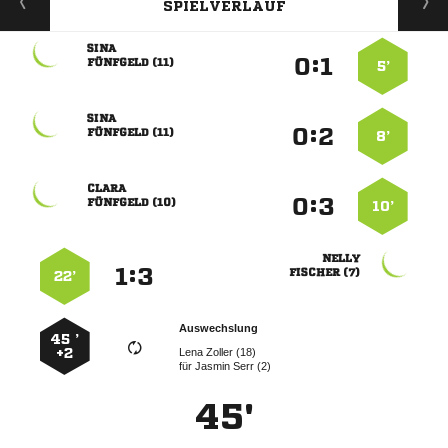
SPIELVERLAUF

:


 
5’

:


 
8’

:


 
10’

:


 
22’
Auswechslung
45 ’
+2
  
für
  
45'