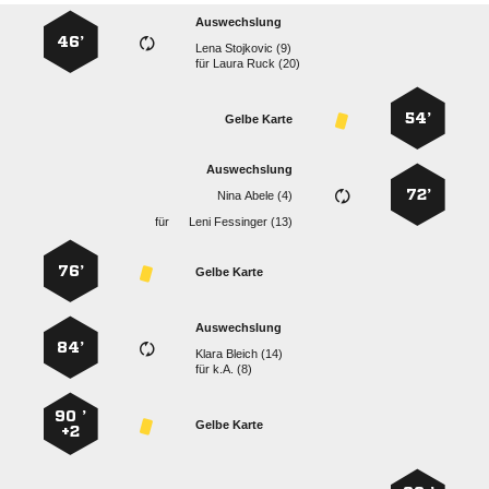
Auswechslung
46’
  
für
  
54’
Gelbe Karte
Auswechslung
72’
  
für
  
76’
Gelbe Karte
Auswechslung
84’
  
für
k.A. (8)
90 ’
Gelbe Karte
+2