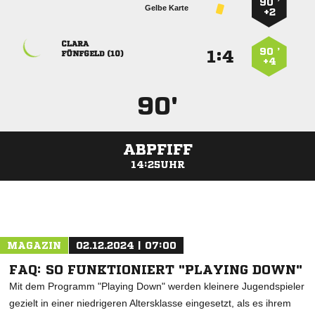
90 ’
Gelbe Karte
+2

90 ’
:


 
+4
90'
ABPFIFF
14:25UHR
ANZEIGE
MAGAZIN
02.12.2024 | 07:00
FAQ: SO FUNKTIONIERT "PLAYING DOWN"
Mit dem Programm "Playing Down" werden kleinere Jugendspieler
gezielt in einer niedrigeren Altersklasse eingesetzt, als es ihrem