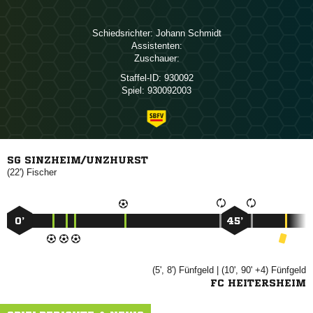
Schiedsrichter:
 
Assistenten:
Zuschauer:
Staffel-ID:
930092
Spiel:
930092003
SG SINZHEIM/UNZHURST
(22')

0’
45’
(5', 8')

| (10', 90' +4)

FC HEITERSHEIM