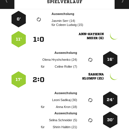
SPIELVERLAUF
Auswechslung
0’
  
für
  

:


 
11’
Auswechslung
16’
  
für
  

:


 
17’
Auswechslung
24’
  
für
  
Auswechslung
30’
  
für
  