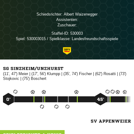
Schiedsrichter:
 
Assistenten:
Zuschauer:
Staffel-ID:
530003
Spiel:
530003015 / Spielklasse: Landesfreundschaftsspiele
SG SINZHEIM/UNZHURST
(11', 47')

| (17', 56')

| (35', 74')

| (62')

| (73')

| (75')

0’
45’
SV APPENWEIER