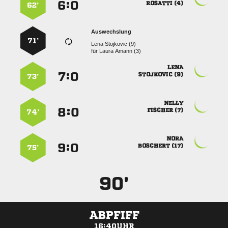
:


 
62’
Auswechslung
71’
  
für
  

:


 
73’

:


 
74’

:


 
75’
90'
ABPFIFF
16:40UHR