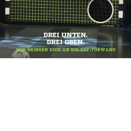
DREI UNTEN.
DREI OBEN.
WIR BRINGEN DICH AN DIE ZDF-TORWAND