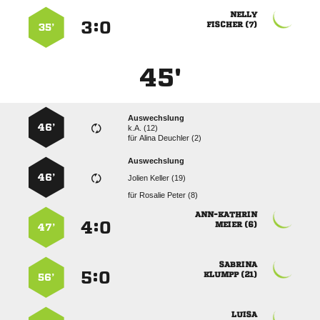

:


 
35’
45'
Auswechslung
46’
k.A. (12)
für
  
Auswechslung
46’
  
für
  

:


 
47’

:


 
56’
