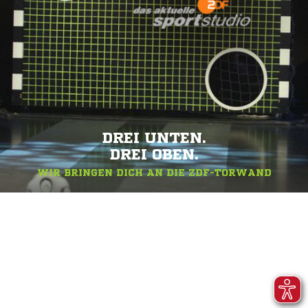
DREI UNTEN.
DREI OBEN.
WIR BRINGEN DICH AN DIE ZDF-TORWAND