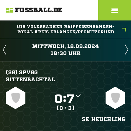
FUSSBALL.DE
U19 VOLKSBANKEN RAIFFEISENBANKEN-
POKAL KREIS ERLANGEN/PEGNITZGRUND
 
 
(SG) SPVGG
SITTENBACHTAL

:

[0 : 3]
SK HEUCHLING