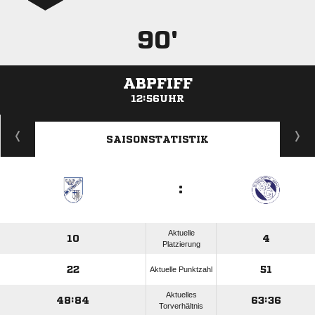
90'
ABPFIFF
12:56UHR
ANZEIGE
SAISONSTATISTIK
:
Aktuelle
10
4
Platzierung
22
51
Aktuelle Punktzahl
Aktuelles
48:84
63:36
Torverhältnis