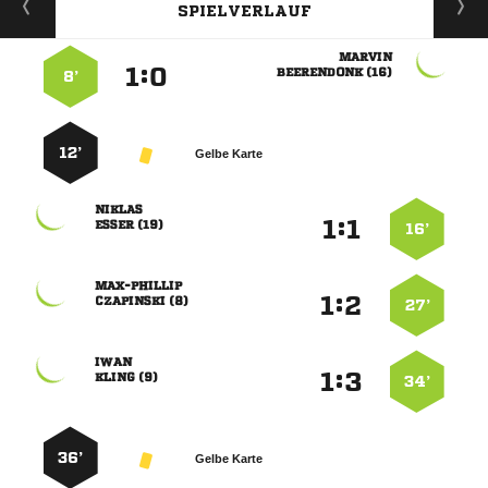
SPIELVERLAUF

:


 
8’
12’
Gelbe Karte

:


 
16’

:


 
27’

:


 
34’
36’
Gelbe Karte