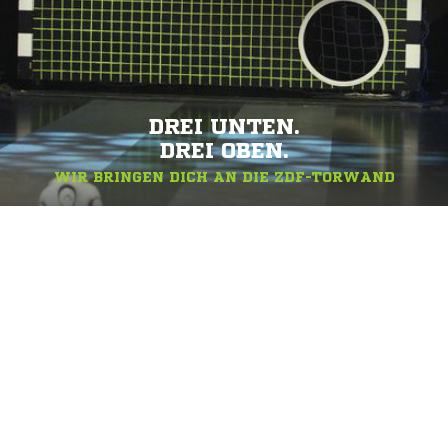
DREI UNTEN.
DREI OBEN.
WIR BRINGEN DICH AN DIE ZDF-TORWAND