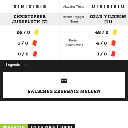
S | N | U | S | S
U | S | S | S | U
Aktueller Trend
CHRISTOPHER
OZAN YILDIRIM
Bester Torjäger
JUNGBLUTH (7)
(Tore)
(11)
24 / 0
48 / 2
Karten
1 / 0
4 / 0
(Team/Offiz.)
0 / 0
3 / 0
Legende
ANZEIGE
FALSCHES ERGEBNIS MELDEN
MAGAZIN
07.08.2026 | 10:00