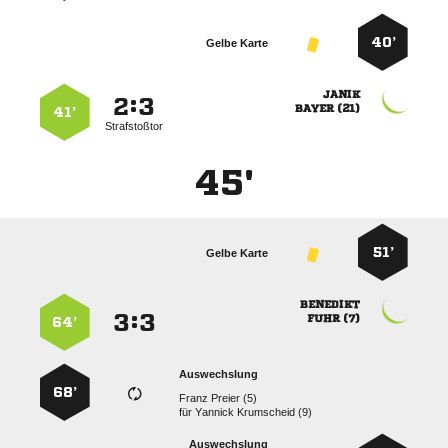
40’
Gelbe Karte

:


 
41’
Strafstoßtor
45'
51’
Gelbe Karte

:


 
64’
Auswechslung
68’
  
für
  
Auswechslung