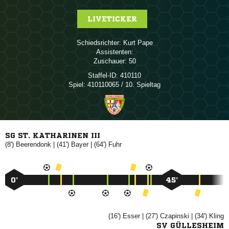
LIVETICKER
Schiedsrichter:
 
Assistenten:
Zuschauer:
50
Staffel-ID:
410110
Spiel:
410110065 / 10. Spieltag
SG ST. KATHARINEN III
(8')

| (41')

| (64')

0’
45’
(16')

| (27')

| (34')

SV GÜLLESHEIM