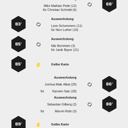
68’
   
für
  
Auswechslung
83’
  
für
  
Auswechslung
85’
  
für
  
85’
Gelbe Karte
Auswechslung
86’
   
für
  
Auswechslung
88’
  
für
  
89’
Gelbe Karte