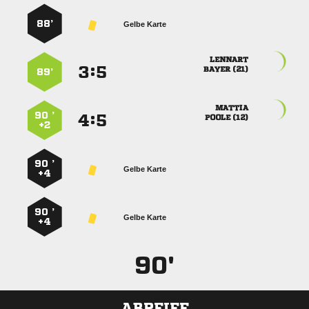
88’
Gelbe Karte

:


 
89’

90 ’
:


 
+2
90 ’
Gelbe Karte
+4
90 ’
Gelbe Karte
+4
90'
ABPFIFF