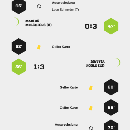
Auswechslung
46’
  

:


 
47’
52’
Gelbe Karte

:


 
56’
60’
Gelbe Karte
66’
Gelbe Karte
Auswechslung
70’