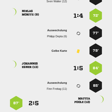
  

:


 
72’
Auswechslung
77’
  
79’
Gelbe Karte

:


 
84’
Auswechslung
85’
  

:


 
87’