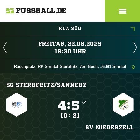
FUSSBALL.DE
KLA SÜD
 
 
Rasenplatz, RP Sinntal-Sterbfritz, Am Buch, 36391 Sinntal
SG STERBFRITZ/​SANNERZ

:

[0 : 2]
SV NIEDERZELL