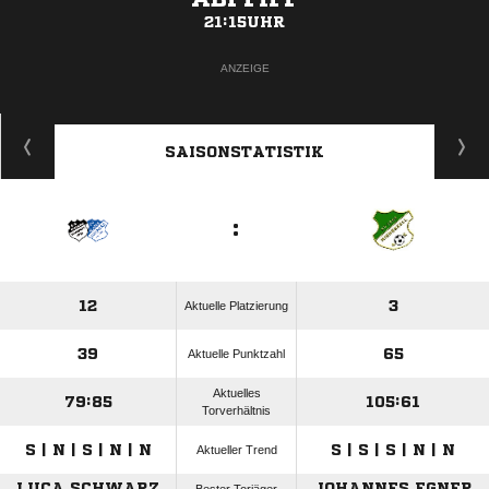
21:15UHR
ANZEIGE
SAISONSTATISTIK
:
12
3
Aktuelle Platzierung
39
65
Aktuelle Punktzahl
Aktuelles
79:85
105:61
Torverhältnis
S | N | S | N | N
S | S | S | N | N
Aktueller Trend
LUCA SCHWARZ
JOHANNES EGNER