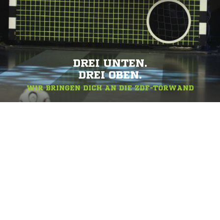
DREI UNTEN.
DREI OBEN.
WIR BRINGEN DICH AN DIE ZDF-TORWAND