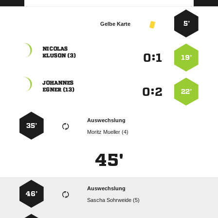
5’
Gelbe Karte

:


 
19’

:


 
22’
Auswechslung
35’
  
45'
Auswechslung
46’
  