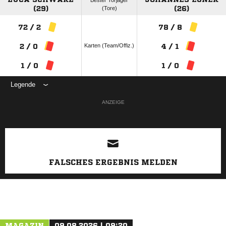
Bester Torjäger
(29)
(Tore)
(26)
72 / 2
78 / 8
Karten (Team/Offiz.)
2 / 0
4 / 1
1 / 0
1 / 0
Legende
ANZEIGE
FALSCHES ERGEBNIS MELDEN
MAGAZIN
09.08.2026 | 09:20