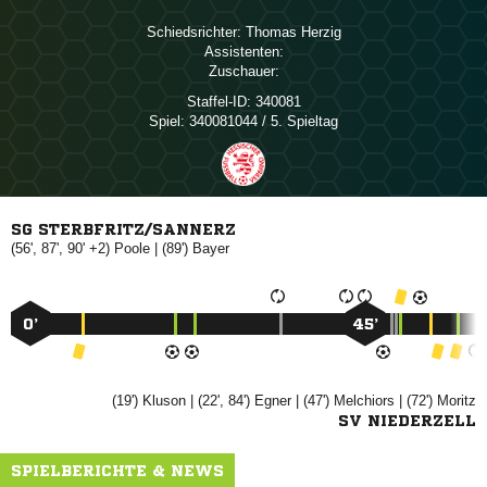
Schiedsrichter:
 
Assistenten:
Zuschauer:
Staffel-ID:
340081
Spiel:
340081044 / 5. Spieltag
SG STERBFRITZ/SANNERZ
(56', 87', 90' +2)

| (89')

0’
45’
(19')

| (22', 84')

| (47')

| (72')

SV NIEDERZELL
SPIELBERICHTE & NEWS