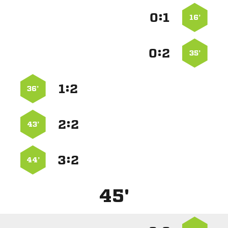
:


16’
:


35’
:


36’
:


43’
:


44’
45'