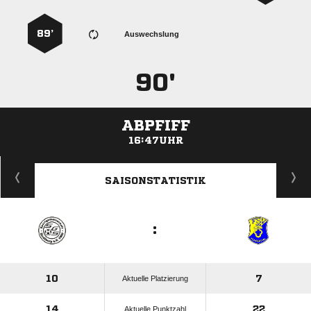
89’
Auswechslung
90'
ABPFIFF
16:47UHR
ANZEIGE
SAISONSTATISTIK
:
10
7
Aktuelle Platzierung
14
22
Aktuelle Punktzahl