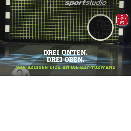
DREI UNTEN.
DREI OBEN.
WIR BRINGEN DICH AN DIE ZDF-TORWAND