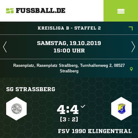
FUSSBALL.DE
KREISLIGA B - STAFFEL 2
 
 
Rasenplatz, Rasenplatz Straßberg, Turnhallenweg 2, 08527
Straßberg
SG STRASSBERG

:

[3 : 2]
FSV 1990 KLINGENTHAL