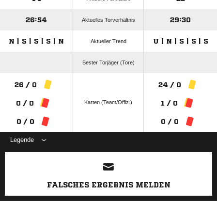
26:54
29:30
Aktuelles Torverhältnis
N | S | S | S | N
U | N | S | S | S
Aktueller Trend
Bester Torjäger (Tore)
26 / 0
24 / 0
Karten (Team/Offiz.)
0 / 0
1 / 0
0 / 0
0 / 0
Legende
ANZEIGE
FALSCHES ERGEBNIS MELDEN