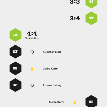
:


49’
:


53’
:


58’
Strafstoßtor
63’
Auswechslung
68’
Gelbe Karte
82’
Auswechslung
85’
Gelbe Karte