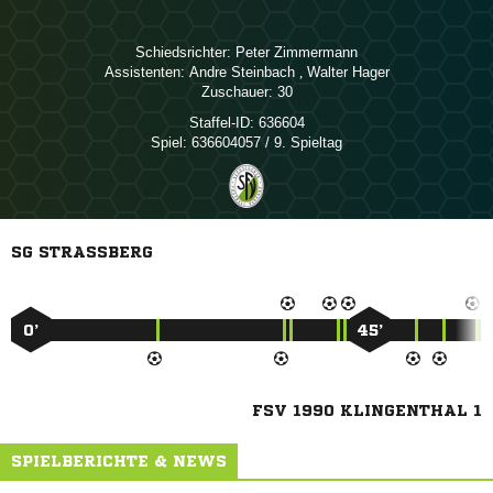
Schiedsrichter:
 
Assistenten:
 
,  
Zuschauer:
30
Staffel-ID:
636604
Spiel:
636604057 / 9. Spieltag
SG STRASSBERG
0’
45’
FSV 1990 KLINGENTHAL 1
SPIELBERICHTE & NEWS