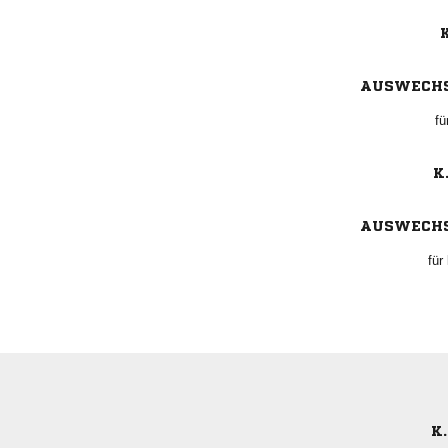
K
AUSWECH
fü
K.
AUSWECH
für
K.