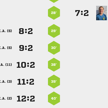
:


28’
:


.A. (5)
29’
:


.A. (5)
30’
:


A. (11)
38’
:


.A. (3)
39’
:


.A. (2)
40’