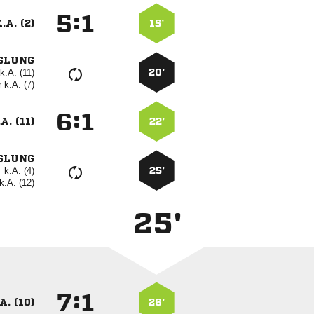
:


.A. (2)
15’
SLUNG
k.A. (11)
20’
r
k.A. (7)
:


A. (11)
22’
SLUNG
k.A. (4)
25’
k.A. (12)
25'
:


A. (10)
26’