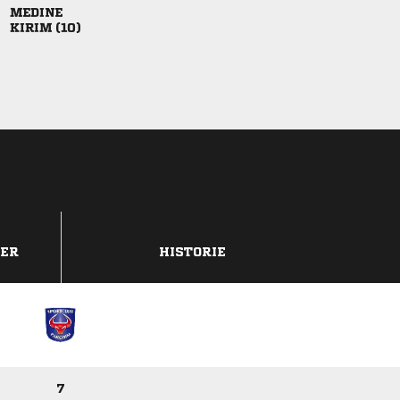

 
DER
HISTORIE
7