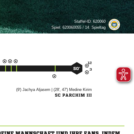
Staffel-ID:
620060
Spiel:
620060055 / 14. Spieltag

50’

(9')


| (28', 47')


SC PARCHIM III
 DEINE MANNSCHAFT UND IHRE FANS, INDEM