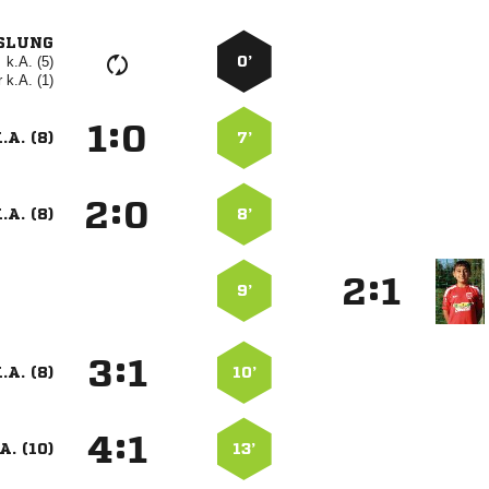
SLUNG
k.A. (5)
0’
r
k.A. (1)
:


.A. (8)
7’
:


.A. (8)
8’
:


9’
:


.A. (8)
10’
:


A. (10)
13’