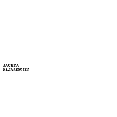

 