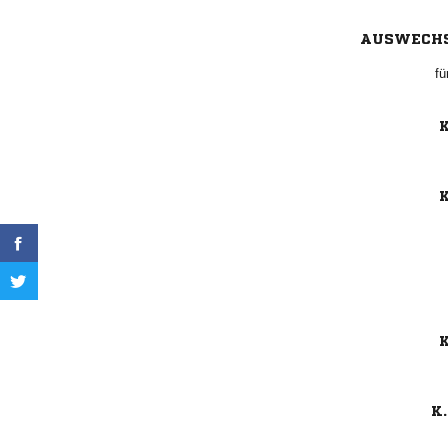
AUSWECH
fü
K
K
K
K.