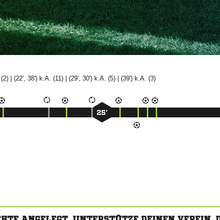
 (2) | (22', 38') k.A. (11) | (29', 30') k.A. (5) | (39') k.A. (3)
25’
CHTE ANGELEGT. UNTERSTÜTZE DEINEN VEREIN,