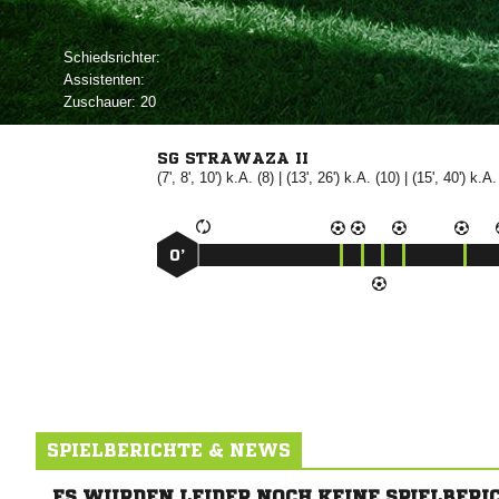
Schiedsrichter:
Assistenten:
Zuschauer:
20
SG STRAWAZA II
(7', 8', 10') k.A. (8) | (13', 26') k.A. (10) | (15', 40') k.A.
0’
SPIELBERICHTE & NEWS
ES WURDEN LEIDER NOCH KEINE SPIELBERI