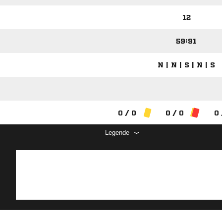
12
59:91
N | N | S | N | S
0 / 0
0 / 0
0 
Legende