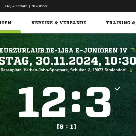
|
FAQ & Kontakt
|
Newsletter
Link
IGEN
VEREINE & VERBÄNDE
TRAINING &
KURZURLAUB.DE-LIGA E-JUNIOREN IV
 


Rasenplatz, Herbert-John-Sportpark, Schulstr. 2, 19073 Stralendorf
:


[6 : 1]