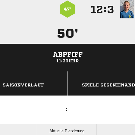
:


47’
50'
ABPFIFF
11:30UHR
ANZEIGE
SAISONVERLAUF
SPIELE GEGENEINAN
:
Aktuelle Platzierung