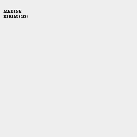

 