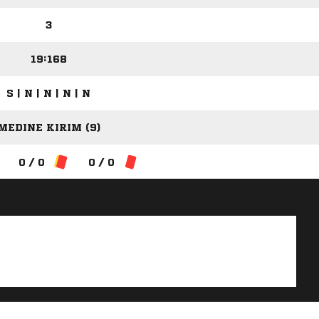
3
19:168
S | N | N | N | N
MEDINE KIRIM (9)
0 / 0
0 / 0