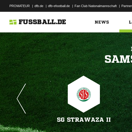
PROMATEUR
|
dfb.de
|
dfb-efootball.de
|
Fan Club Nationalmannschaft
|
Partner
FUSSBALL.DE
NEWS
L

SG STRAWAZA II