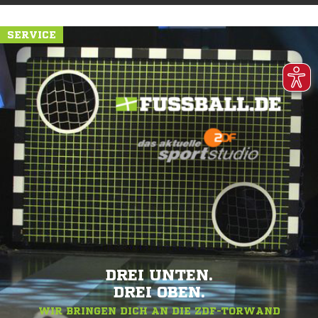
SERVICE
DREI UNTEN.
DREI OBEN.
WIR BRINGEN DICH AN DIE ZDF-TORWAND