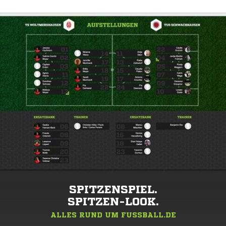
SPITZENSPIEL.
SPITZEN-LOOK.
ALLES RUND UM FUSSBALL.DE