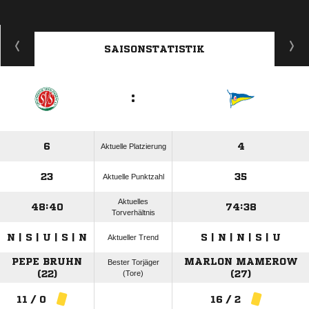
SAISONSTATISTIK
:
6
4
Aktuelle Platzierung
23
35
Aktuelle Punktzahl
Aktuelles
48:40
74:38
Torverhältnis
N | S | U | S | N
S | N | N | S | U
Aktueller Trend
PEPE BRUHN
MARLON MAMEROW
Bester Torjäger
(22)
(Tore)
(27)
11 / 0
16 / 2