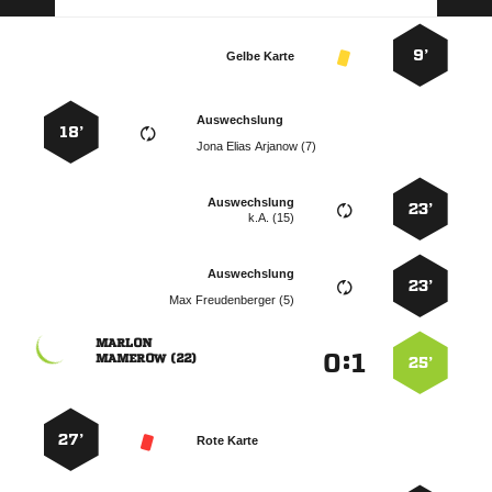
9’
Gelbe Karte
Auswechslung
18’
   
Auswechslung
23’
k.A. (15)
Auswechslung
23’
  

:


 
25’
27’
Rote Karte