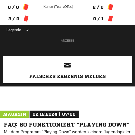
Karten (Team/Offiz.)
0 / 0
2 / 0
2 / 0
0 / 1
Legende
ANZEIGE
FALSCHES ERGEBNIS MELDEN
MAGAZIN
02.12.2024 | 07:00
FAQ: SO FUNKTIONIERT "PLAYING DOWN"
Mit dem Programm "Playing Down" werden kleinere Jugendspieler