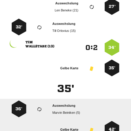
Auswechslung
27’
  
Auswechslung
32’
  

:


 
34’
35’
Gelbe Karte
35'
Auswechslung
36’
  
42’
Gelbe Karte