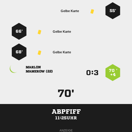
55’
Gelbe Karte
66’
Gelbe Karte
68’
Gelbe Karte

70 ’
:


 
+4
70'
ABPFIFF
11:25UHR
ANZEIGE