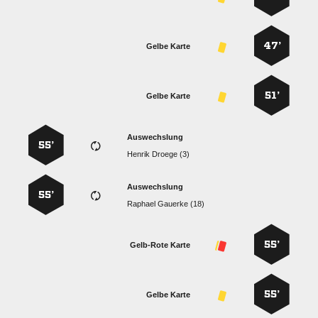
47’
Gelbe Karte
51’
Gelbe Karte
Auswechslung
55’
  
Auswechslung
55’
  
55’
Gelb-Rote Karte
55’
Gelbe Karte