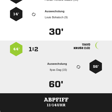
Auswechslung
14’
  
30'

:


 
44’
Auswechslung
56’
  
60'
ABPFIFF
11:14UHR