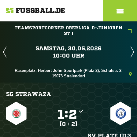
FUSSBALL.DE
TEAMSPORTCORNER OBERLIGA D-JUNIOREN
ST I
 
 
Rasenplatz, Herbert-John-Sportpark (Platz 2), Schulstr. 2,
19073 Stralendorf
SG STRAWAZA

:

[0 : 2]
SV PLATE U13