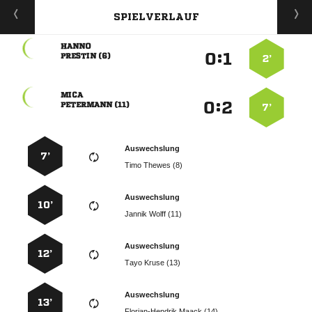
SPIELVERLAUF

:


 
2’

:


 
7’
Auswechslung
7’
  
Auswechslung
10’
  
Auswechslung
12’
  
Auswechslung
13’
  