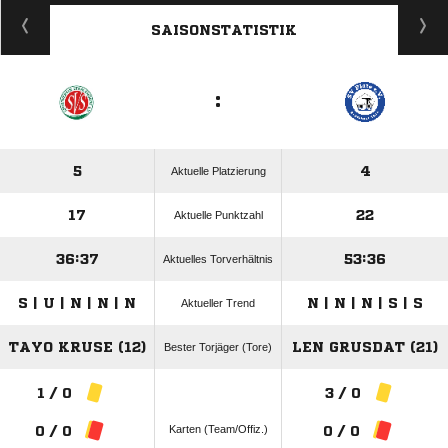
ANZEIGE
SAISONSTATISTIK
:
5
4
Aktuelle Platzierung
17
22
Aktuelle Punktzahl
36:37
53:36
Aktuelles Torverhältnis
S | U | N | N | N
N | N | N | S | S
Aktueller Trend
TAYO KRUSE (12)
LEN GRUSDAT (21)
Bester Torjäger (Tore)
1 / 0
3 / 0
Karten (Team/Offiz.)
0 / 0
0 / 0