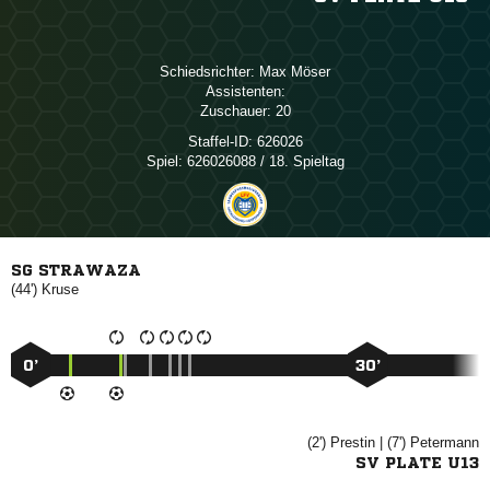
Schiedsrichter:
 
Assistenten:
Zuschauer:
20
Staffel-ID:
626026
Spiel:
626026088 / 18. Spieltag
SG STRAWAZA
(44')

0’
30’
(2')

| (7')

SV PLATE U13