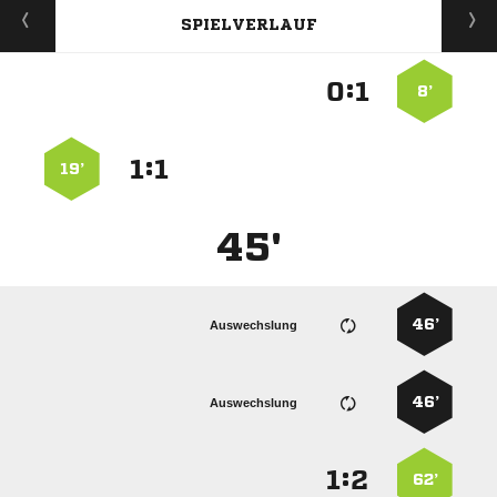
SPIELVERLAUF
:


8’
:


19’
45'
46’
Auswechslung
46’
Auswechslung
:


62’