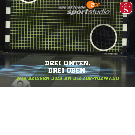
DREI UNTEN.
DREI OBEN.
WIR BRINGEN DICH AN DIE ZDF-TORWAND