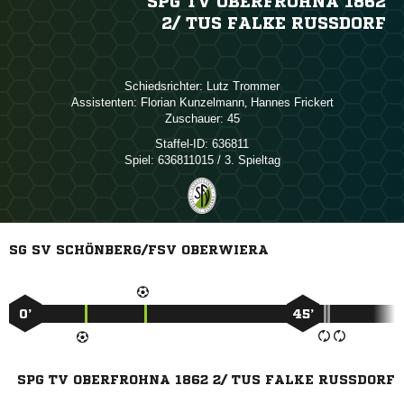
SPG TV OBERFROHNA 1862
2/​ TUS FALKE RUSSDORF
Schiedsrichter:
 
Assistenten:
 
,  
Zuschauer:
45
Staffel-ID:
636811
Spiel:
636811015 / 3. Spieltag
SG SV SCHÖNBERG/FSV OBERWIERA
0’
45’
SPG TV OBERFROHNA 1862 2/ TUS FALKE RUSSDORF