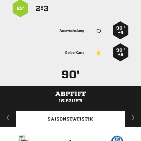
:


83’
90 ’
Auswechslung
+4
90 ’
Gelbe Karte
+5
90'
ABPFIFF
16:52UHR
ANZEIGE
SAISONSTATISTIK