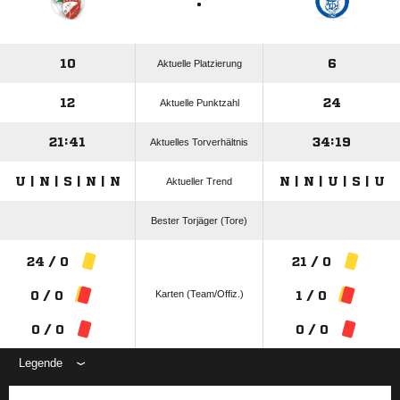
:
10
6
Aktuelle Platzierung
12
24
Aktuelle Punktzahl
21:41
34:19
Aktuelles Torverhältnis
U | N | S | N | N
N | N | U | S | U
Aktueller Trend
Bester Torjäger (Tore)
24 / 0
21 / 0
Karten (Team/Offiz.)
0 / 0
1 / 0
0 / 0
0 / 0
Legende
ANZEIGE