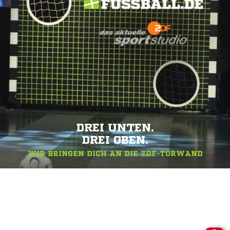
DREI UNTEN.
DREI OBEN.
WIR BRINGEN DICH AN DIE ZDF-TORWAND