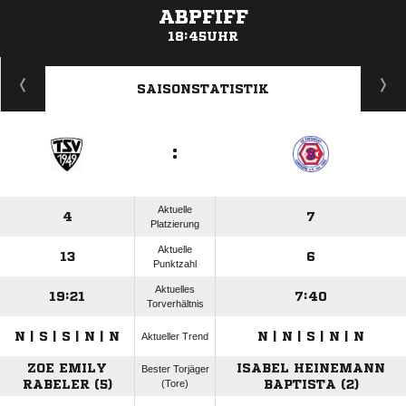
ABPFIFF
18:45UHR
ANZEIGE
SAISONSTATISTIK
:
Aktuelle
4
7
Platzierung
Aktuelle
13
6
Punktzahl
Aktuelles
19:21
7:40
Torverhältnis
N | S | S | N | N
N | N | S | N | N
Aktueller Trend
ZOE EMILY
ISABEL HEINEMANN
Bester Torjäger
RABELER (5)
(Tore)
BAPTISTA (2)