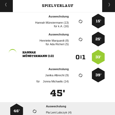
SPIELVERLAUF
Auswechslung
15’
  
für
k.A. (16)
Auswechslung
25’
  
für
  

:


 
33’
Auswechslung
39’
  
für
  
45'
Auswechslung
46’
   