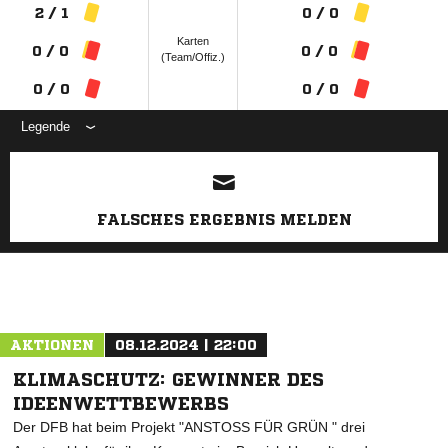
2 / 1
0 / 0
Karten
0 / 0
0 / 0
(Team/Offiz.)
0 / 0
0 / 0
Legende
ANZEIGE
FALSCHES ERGEBNIS MELDEN
AKTIONEN
08.12.2024 | 22:00
KLIMASCHUTZ: GEWINNER DES
IDEENWETTBEWERBS
Der DFB hat beim Projekt "ANSTOSS FÜR GRÜN " drei