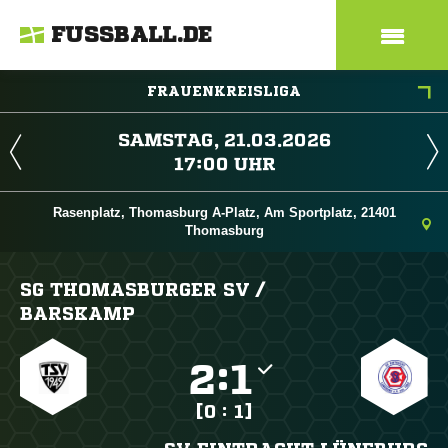
FUSSBALL.DE
FRAUENKREISLIGA
 
 
Rasenplatz, Thomasburg A-Platz, Am Sportplatz, 21401
Thomasburg
SG THOMASBURGER SV /​
BARSKAMP

:

[0 : 1]