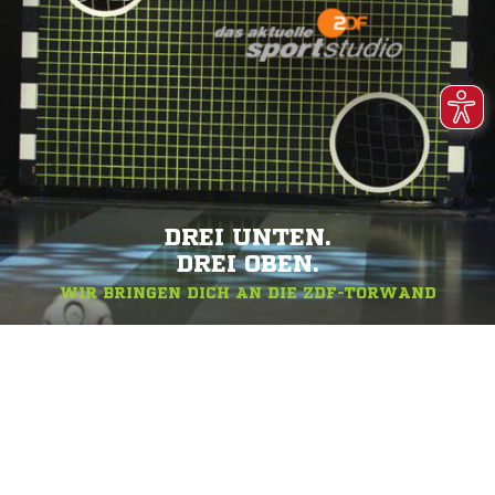
DREI UNTEN.
DREI OBEN.
WIR BRINGEN DICH AN DIE ZDF-TORWAND