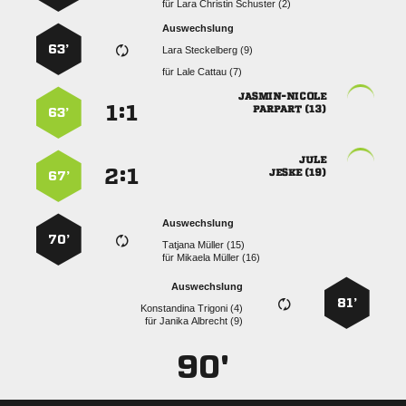
für
   
Auswechslung
63’
  
für
  

:


 
63’

:


 
67’
Auswechslung
70’
  
für
  
Auswechslung
81’
  
für
  
90'