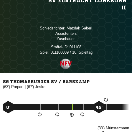
SV EINTRACHT LÜNEBURG
II
Schiedsrichter:
 
Assistenten:
Zuschauer:
Staffel-ID:
011108
Spiel:
011108039 / 10. Spieltag
SG THOMASBURGER SV / BARSKAMP
(63')

| (67')

0’
45’
(33')
