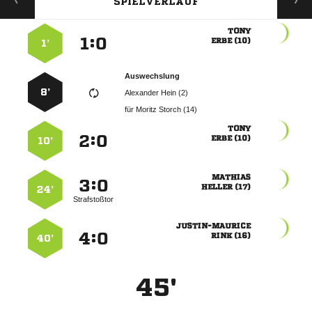
SPIELVERLAUF

:


 
1’
Auswechslung
8’
  
für
  

:


 
10’

:


 
24’
Strafstoßtor

:


 
40’
45'