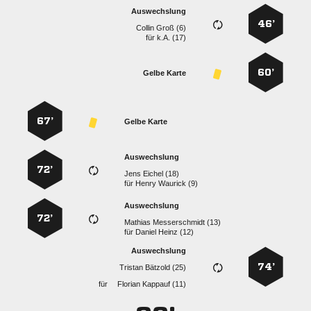
Auswechslung
46’
  
für
k.A. (17)
60’
Gelbe Karte
67’
Gelbe Karte
Auswechslung
72’
  
für
  
Auswechslung
72’
  
für
  
Auswechslung
74’
  
für
  