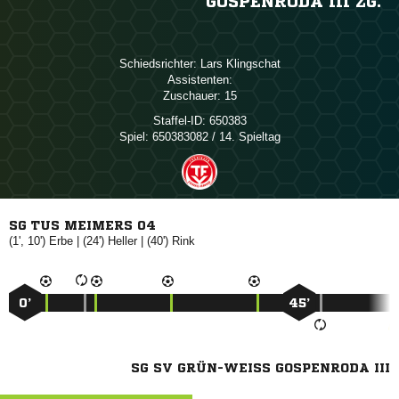
OSPENRODA III ZG.
Schiedsrichter:
 
Assistenten:
Zuschauer:
15
Staffel-ID:
650383
Spiel:
650383082 / 14. Spieltag
SG TUS MEIMERS 04
(1', 10')

| (24')

| (40')

0’
45’
SG SV GRÜN-WEISS GOSPENRODA III