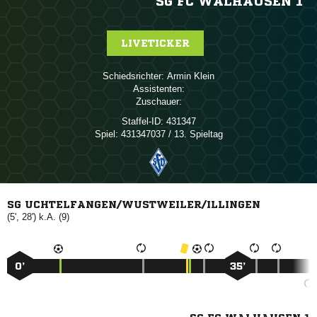
SG FC WALHAUSEN 1
LIVETICKER
Schiedsrichter:
 
Assistenten:
Zuschauer:
Staffel-ID:
431347
Spiel:
431347037 / 13. Spieltag
SG UCHTELFANGEN/WUSTWEILER/ILLINGEN
(5', 28') k.A. (9)
0’
35’