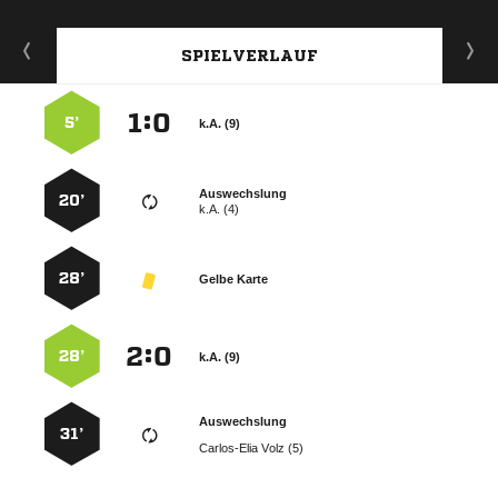
SPIELVERLAUF
:


5’
k.A. (9)
Auswechslung
20’
k.A. (4)
28’
Gelbe Karte
:


28’
k.A. (9)
Auswechslung
31’
  