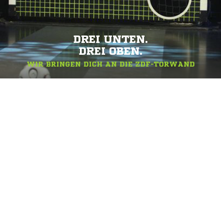
DREI UNTEN.
DREI OBEN.
WIR BRINGEN DICH AN DIE ZDF-TORWAND