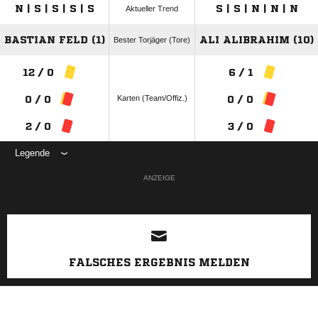
N | S | S | S | S
S | S | N | N | N
Aktueller Trend
BASTIAN FELD (1)
ALI ALIBRAHIM (10)
Bester Torjäger (Tore)
12 / 0
6 / 1
Karten (Team/Offiz.)
0 / 0
0 / 0
2 / 0
3 / 0
Legende
ANZEIGE
FALSCHES ERGEBNIS MELDEN