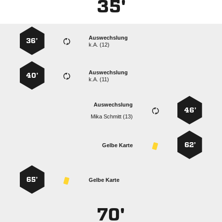
35'
Auswechslung
36’
k.A. (12)
Auswechslung
40’
k.A. (11)
Auswechslung
46’
  
62’
Gelbe Karte
65’
Gelbe Karte
70'