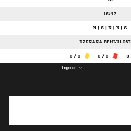
16:47
N | S | N | N | S
DZENANA BEHLULOVIC
0 / 0
0 / 0
0 
Legende