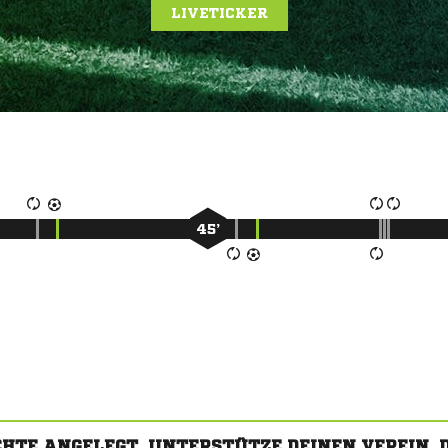
LIVETICKER
45’
CHTE ANGELEGT. UNTERSTÜTZE DEINEN VEREIN,