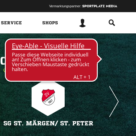
Vermarktungspartner:
 SERVICE
SHOPS
 
h
SG ST. MÄRGEN/​ ST. PETER