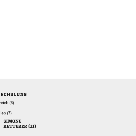
ECHSLUNG
 
 

 