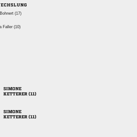
ECHSLUNG
 
  

 

 