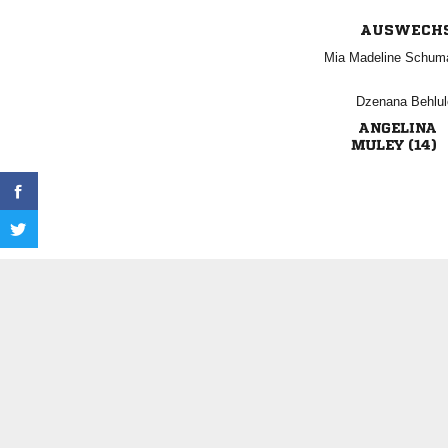
AUSWECH
  
 

 