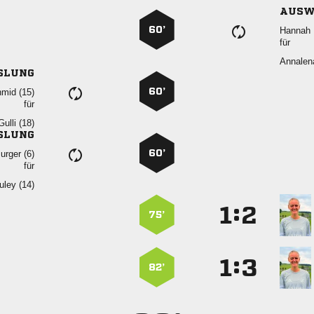
AUSW
60’
 
für

SLUNG
60’
 
für
 
SLUNG
60’
 
für
 
:


75’
:


82’