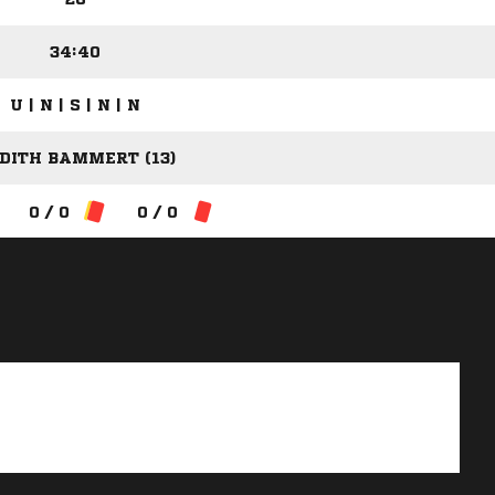
34:40
U | N | S | N | N
DITH BAMMERT (13)
0 / 0
0 / 0