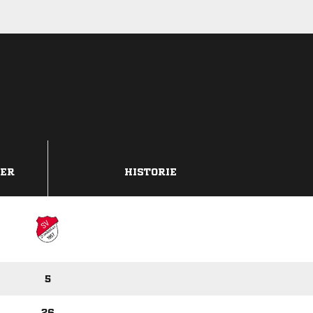
DER
HISTORIE
5
26