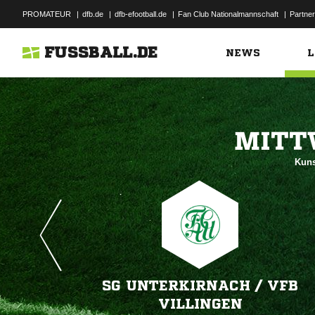
PROMATEUR
|
dfb.de
|
dfb-efootball.de
|
Fan Club Nationalmannschaft
|
Partner
FUSSBALL.DE
NEWS
L

Kuns
SG UNTERKIRNACH /​ VFB
VILLINGEN