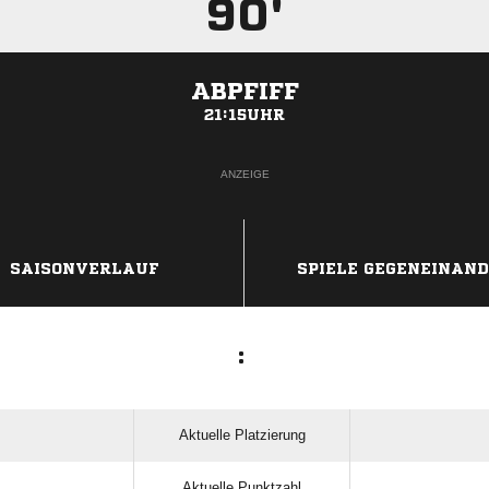
90'
ABPFIFF
21:15UHR
ANZEIGE
SAISONVERLAUF
SPIELE GEGENEINAN
:
Aktuelle Platzierung
Aktuelle Punktzahl