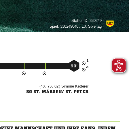
Staffel-ID:
330249
Spiel:
330249048 / 10. Spieltag

90’

(48', 75', 82')


SG ST. MÄRGEN/ ST. PETER
 DEINE MANNSCHAFT UND IHRE FANS, INDEM