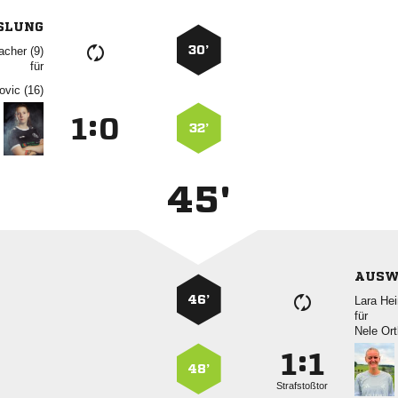
SLUNG
30’
 
für
 
:


32’
45'
AUSW
46’
 
für
 
:


48’
Strafstoßtor