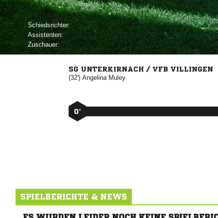
Schiedsrichter:
Assistenten:
Zuschauer:
SG UNTERKIRNACH / VFB VILLINGEN
(32')


0’
SPIELBERICHTE & NEWS
ES WURDEN LEIDER NOCH KEINE SPIELBERI