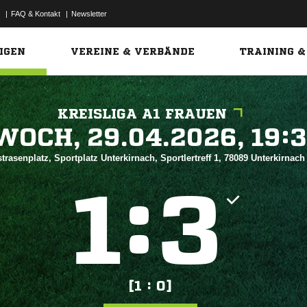
|
FAQ & Kontakt
|
Newsletter
Link
IGEN
VEREINE & VERBÄNDE
TRAINING &
KREISLIGA A1 FRAUEN
 


trasenplatz, Sportplatz Unterkirnach, Sportlertreff 1, 78089 Unterkirnac
:


[1 : 0]