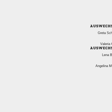
AUSWECH
 
 
AUSWECH
 
 