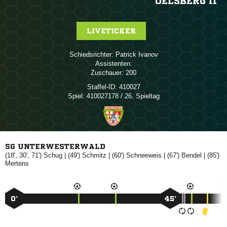
OELSBERG II
LIVETICKER
Schiedsrichter:
 
Assistenten:
Zuschauer:
200
Staffel-ID:
410027
Spiel:
410027178 / 26. Spieltag
SG UNTERWESTERWALD
(18', 30', 71')

| (49')

| (60')

| (67')

| (85')

0’
45’