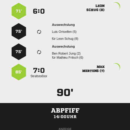

:


 
71’
Auswechslung
75’
  
für
  
Auswechslung
75’
   
für
  

:


 
85’
Strafstoßtor
90'
ABPFIFF
14:00UHR
ANZEIGE