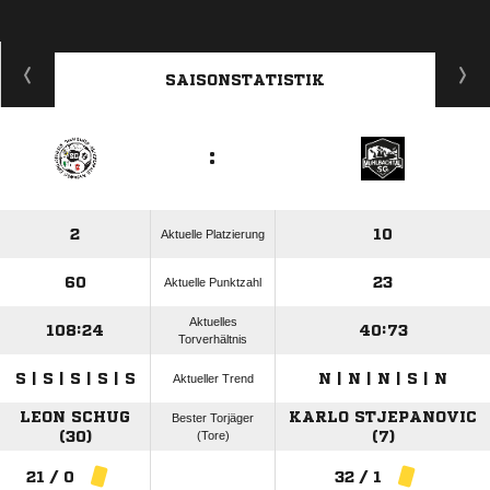
SAISONSTATISTIK
:
2
10
Aktuelle Platzierung
60
23
Aktuelle Punktzahl
Aktuelles
108:24
40:73
Torverhältnis
S | S | S | S | S
N | N | N | S | N
Aktueller Trend
LEON SCHUG
KARLO STJEPANOVIC
Bester Torjäger
(30)
(Tore)
(7)
21 / 0
32 / 1