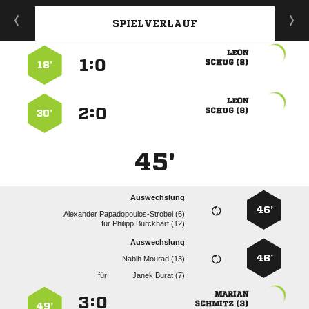
SPIELVERLAUF

:


 
18’

:


 
30’
45'
Auswechslung
46’
  
für
  
Auswechslung
46’
  
für
  

:


 
49’