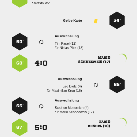
Strafstoßtor
54’
Gelbe Karte
Auswechslung
60’
  
für
  

:


 
60’
Auswechslung
65’
  
für
  
Auswechslung
66’
  
für
  

:


 
67’