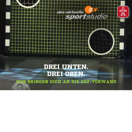
DREI UNTEN.
DREI OBEN.
WIR BRINGEN DICH AN DIE ZDF-TORWAND